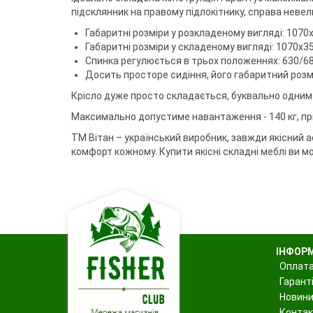
Воблери
Триноги
Джиг-ріг
Сигналізато
Чохли та су
Грузила
підсклянник на правому підлокітнику, справа неве
Тримачі
Fanatik
спінінгіста
Повідковий матеріал
Підставки т
Відра
Fisher Club
Габаритні розміри у розкладеному вигляді: 1070
Аксесуари для монтажу
Рід-поди
SinkFish
Габаритні розміри у складеному вигляді: 1070х3
Гачки фідерні
Сіта
Підставки
Спинка регулюється в трьох положеннях: 630/6
Бузбари
Досить просторе сидіння, його габаритний розмі
Аксесуари для п
власників
Крісло дуже просто складається, буквально одним р
Максимально допустиме навантаження - 140 кг, прич
ТМ Вітан – український виробник, завжди якісний а
комфорт кожному. Купити якісні складні меблі ви м
ІНФОР
Оплата
Гаранті
Новин
Контак