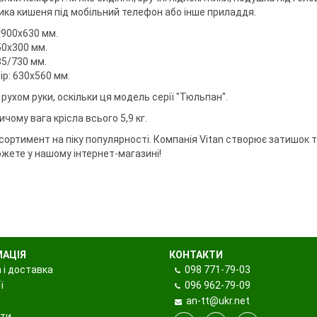
ри клювання
мки
лика кишеня під мобільний телефон або інше приладдя.
а тримачі
х900х630 мм.
50х300 мм.
85/730 мм.
р: 630х560 мм.
ідставок та
ухом руки, оскільки ця модель серії "Тюльпан".
ому вага крісла всього 5,9 кг.
сортимент на піку популярності. Компанія Vitan створює затишок 
ожете у нашому інтернет-магазині!
МАЦІЯ
КОНТАКТИ
 і доставка
098
771-79-03
ї
096
962-79-09
и
an-tt@ukr.net
ти