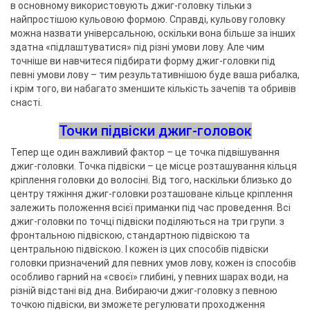
в основному використовують джиг-головку тільки з
найпростішою кульовою формою. Справді, кульову головку
можна назвати універсальною, оскільки вона більше за інших
здатна «підлаштуватися» під різні умови лову. Але чим
точніше ви навчитеся підбирати форму джиг-головки під
певні умови лову – тим результативнішою буде ваша рибалка,
і крім того, ви набагато зменшите кількість зачепів та обривів
снасті.
Точки підвіски джиг-головок
Тепер ще один важливий фактор – це точка підвішування
джиг-головки. Точка підвіски – це місце розташування кільця
кріплення головки до волосіні. Від того, наскільки близько до
центру тяжіння джиг-головки розташоване кільце кріплення
залежить положення всієї приманки під час проведення. Всі
джиг-головки по точці підвіски поділяються на три групи. з
фронтальною підвіскою, стандартною підвіскою та
центральною підвіскою. І кожен із цих способів підвіски
головки призначений для певних умов лову, кожен із способів
особливо гарний на «своєї» глибині, у певних шарах води, на
різній відстані від дна. Вибираючи джиг-головку з певною
точкою підвіски, ви зможете регулювати проходження