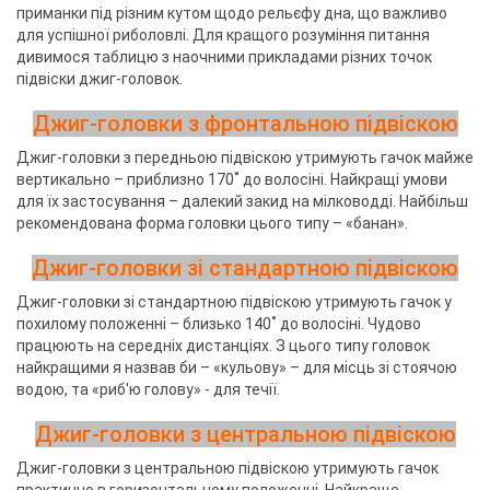
приманки під різним кутом щодо рельєфу дна, що важливо
для успішної риболовлі. Для кращого розуміння питання
дивимося таблицю з наочними прикладами різних точок
підвіски джиг-головок.
Джиг-головки з фронтальною підвіскою
Джиг-головки з передньою підвіскою утримують гачок майже
вертикально – приблизно 170˚ до волосіні. Найкращі умови
для їх застосування – далекий закид на мілководді. Найбільш
рекомендована форма головки цього типу – «банан».
Джиг-головки зі стандартною підвіскою
Джиг-головки зі стандартною підвіскою утримують гачок у
похилому положенні – близько 140˚ до волосіні. Чудово
працюють на середніх дистанціях. З цього типу головок
найкращими я назвав би – «кульову» – для місць зі стоячою
водою, та «риб'ю голову» - для течії.
Джиг-головки з центральною підвіскою
Джиг-головки з центральною підвіскою утримують гачок