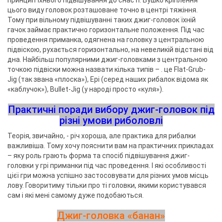
принцип їхнього підвішування до снасті. Вушко кріплення
цього виду головок розташоване точно в центрі тяжіння.
Тому при вільному підвішуванні таких джиг-головок їхній
гачок займає практично горизонтальне положення. Під час
проведення приманка, одягнена на головку з центральною
підвіскою, рухається горизонтально, на невеликій відстані від
дна. Найбільш популярними джиг-головками з центральною
точкою підвіски можна назвати кілька типів – . це Flat-Grub-
Jig (так звана «плоска»), Ері (серед наших рибалок відома як
«каблучок»), Bullet-Jig (у народі просто «куля»).
Практичні поради вибору джиг-головок під
різні умови риболовлі
Теорія, звичайно, - річ хороша, але практика для рибалки
важливіша. Тому хочу пояснити вам на практичних прикладах
– яку роль грають форма та спосіб підвішування джиг-
головки у грі приманки під час проведення. І які особливості
цієї гри можна успішно застосовувати для різних умов місць
лову. Говоритиму тільки про ті головки, якими користувався
сам і які мені самому дуже подобаються.
Джиг-головка «банан»