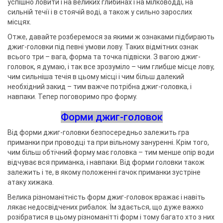
успішно ловити і на великих глибинах і на мілководді, на
сильній течії і в стоячій воді, а також у сильно зарослих
місцях.
Отже, давайте розберемося за якими ж ознаками підбирають
джиг-головки під певні умови лову. Таких відмітних ознак
всього три – вага, форма та точка підвіски. З вагою джиг-
головок, я думаю, і так все зрозуміло – чим глибше місце лову,
чим сильніша течія в цьому місці і чим більш далекий
необхідний закид – тим важче потрібна джиг-головка, і
навпаки. Тепер поговоримо про форму.
Форми джиг-головок
Від форми джиг-головки безпосередньо залежить гра
приманки при проводці та при вільному зануренні. Крім того,
чим більш обтічний форму має головка – тим менше опір води
відчуває вся приманка, і навпаки. Від форми головки також
залежить і те, в якому положенні гачок приманки зустріне
атаку хижака.
Велика різноманітність форм джиг-головок вражає і навіть
лякає недосвідчених рибалок. Їм здається, що дуже важко
розібратися в цьому різноманітті форм і тому багато хто з них