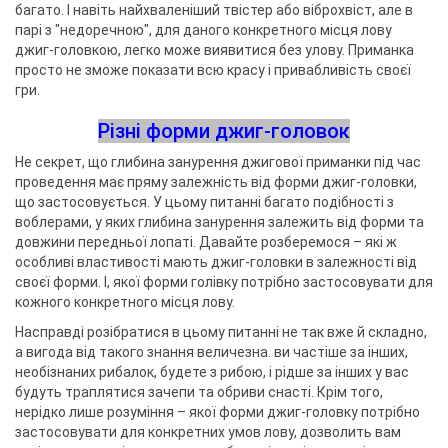
багато. І навіть найхваленіший твістер або віброхвіст, але в
парі з "недоречною", для даного конкретного місця лову
джиг-головкою, легко може виявитися без улову. Приманка
просто не зможе показати всю красу і привабливість своєї
гри.
Різні форми джиг-головок
Не секрет, що глибина занурення джигової приманки під час
проведення має пряму залежність від форми джиг-головки,
що застосовується. У цьому питанні багато подібності з
воблерами, у яких глибина занурення залежить від форми та
довжини передньої лопаті. Давайте розберемося – які ж
особливі властивості мають джиг-головки в залежності від
своєї форми. І, якої форми голівку потрібно застосовувати для
кожного конкретного місця лову.
Насправді розібратися в цьому питанні не так вже й складно,
а вигода від такого знання величезна. ви частіше за інших,
необізнаних рибалок, будете з рибою, і рідше за інших у вас
будуть траплятися зачепи та обриви снасті. Крім того,
нерідко лише розуміння – якої форми джиг-головку потрібно
застосовувати для конкретних умов лову, дозволить вам