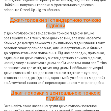
передньою підвіскою прагнуть піти вгору, відірватися від дна.
Найбільш популярні головки з фронтальною підвіскою –
ndash; це Stand-Up-Jig та «банан».
Джиг-головки зі стандартною точкою
підвіски
У джиг-головок зі стандартною точкою підвіски вушко
розташовується теж у передній частині, але вже набагато
ближче до центру важкості. При вільному підвішуванні таких
головок гачок провисає вниз, але не вертикально, а ближче
до горизонтального положення. Під час проводки, приманка,
одягнена на джиг-головку зі стандартною точкою підвіски,
час від часу стикається з дном своїм хвостом, коли все її тіло
залишається трохи піднятим над дном. Найбільш популярні
джиг-головки зі стандартною точкою підвіски – кульова,
«голова оселедця» (до речі, одна з моїх улюблених моделей)
та Arrowhead, назва якої перекладається як – стрілоподібна.
Джиг-головки з центральною точкою
підвіски
Вже навіть сама назва цієї групи джиг-головок пояснює