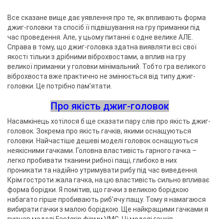
Все сказане вище дає уявлення про те, як впливають форма
джиг-головки та спосіб її підвішування на гру приманки під
час проведення. Але, у цьому питанні є одне велике АЛЕ.
Справа в тому, що джиг-головка здатна виявляти всі свої
якості тільки з дрібними віброхвостами, а вплив на гру
великої приманки у головки мінімальний. Тобто гра великого
віброхвоста вже практично не змінюється від типу джиг-
головки. Це потрібно пам'ятати.
Про якість джиг-головок
Насамкінець хотілося б ще сказати пару слів про якість джиг-
головок. Зокрема про якість гачків, якими оснащуються
головки. Найчастіше дешеві моделі головок оснащуються
неякісними гачками. Головна властивість гарного гачка –
легко пробивати тканини рибної пащі, глибоко в них
проникати та надійно утримувати рибу під час виведення.
Крім гостроти жала гачка, на цю властивість сильно впливає
форма борідки. Я помітив, що гачки з великою борідкою
набагато гірше пробивають риб'ячу пащу. Тому я намагаюся
вибирати гачки з малою борідкою. Ще найкращими гачками я