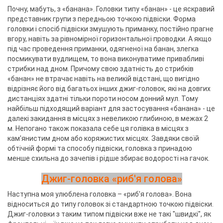
Почну, мабуть, з «банана». Головки типу «банан» - це яскравий
представник групи з передньою точкою підвіски. Форма
головки і спосіб підвіски змушують приманку, постійно прагне
вгору, навіть за рівномірної горизонтальної проводки. А якщо
під час проведення приманки, одягненої на банан, злегка
посмикувати вудлищем, то вона виконуватиме привабливі
стрибки над дном. Причому свою здатність до стрибків
«банан» не втрачає навіть на великій відстані, що вигідно
відрізняє його від багатьох інших джиг-головок, які на довгих
дистанціях здатні тільки пороти носом донний мул. Тому
найбільш підходящий варіант для застосування «банана» - це
далекі закидання в місцях з невеликою глибиною, в межах 2
м. Непогано також показала себе ця голівка в місцях з
кам'янистим дном або коряжистих місцях. Завдяки своїй
обтічній формі та способу підвіски, головка з принадою
менше схильна до зачепів і рідше збирає водорості на гачок.
Джиг-головка «риб'я голова»
Наступна моя улюблена головка – «риб'я голова». Вона
відноситься до типу головок зі стандартною точкою підвіски.
Джиг-головки з таким типом підвіски вже не такі "швидкі", як