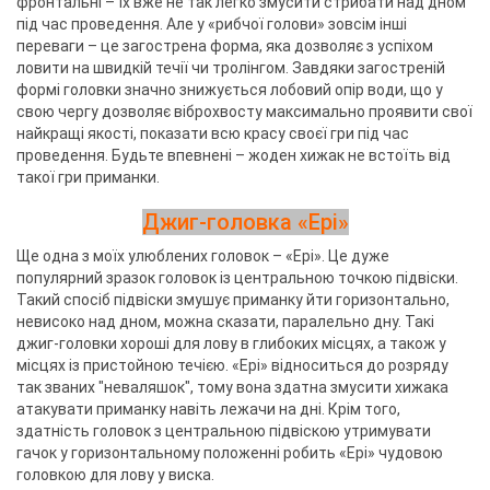
фронтальні – їх вже не так легко змусити стрибати над дном
під час проведення. Але у «рибчої голови» зовсім інші
переваги – це загострена форма, яка дозволяє з успіхом
ловити на швидкій течії чи тролінгом. Завдяки загостреній
формі головки значно знижується лобовий опір води, що у
свою чергу дозволяє віброхвосту максимально проявити свої
найкращі якості, показати всю красу своєї гри під час
проведення. Будьте впевнені – жоден хижак не встоїть від
такої гри приманки.
Джиг-головка «Ері»
Ще одна з моїх улюблених головок – «Ері». Це дуже
популярний зразок головок із центральною точкою підвіски.
Такий спосіб підвіски змушує приманку йти горизонтально,
невисоко над дном, можна сказати, паралельно дну. Такі
джиг-головки хороші для лову в глибоких місцях, а також у
місцях із пристойною течією. «Ері» відноситься до розряду
так званих "неваляшок", тому вона здатна змусити хижака
атакувати приманку навіть лежачи на дні. Крім того,
здатність головок з центральною підвіскою утримувати
гачок у горизонтальному положенні робить «Ері» чудовою
головкою для лову у виска.