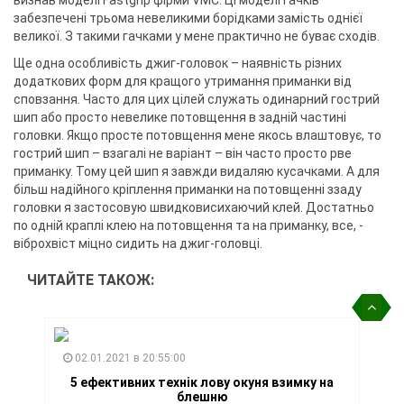
визнав моделі Fastgrip фірми VMC. Ці моделі гачків
забезпечені трьома невеликими борідками замість однієї
великої. З такими гачками у мене практично не буває сходів.
Ще одна особливість джиг-головок – наявність різних
додаткових форм для кращого утримання приманки від
сповзання. Часто для цих цілей служать одинарний гострий
шип або просто невелике потовщення в задній частині
головки. Якщо просте потовщення мене якось влаштовує, то
гострий шип – взагалі не варіант – він часто просто рве
приманку. Тому цей шип я завжди видаляю кусачками. А для
більш надійного кріплення приманки на потовщенні ззаду
головки я застосовую швидковисихаючий клей. Достатньо
по одній краплі клею на потовщення та на приманку, все, -
віброхвіст міцно сидить на джиг-головці.
ЧИТАЙТЕ ТАКОЖ:
02.01.2021 в 20:55:00
5 ефективних технік лову окуня взимку на
блешню