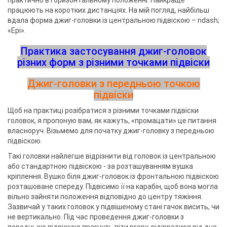
практично в горизонтальному положенні. Найкраще
працюють на коротких дистанціях. На мій погляд, найбільш
вдала форма джиг-головки із центральною підвіскою – ndash;
«Ері».
Практика застосування джиг-головок
різних форм з різними точками підвіски
Джиг-головки з передньою точкою
підвіски
Щоб на практиці розібратися з різними точками підвіски
головок, я пропоную вам, як кажуть, «промацати» це питання
власноруч. Візьмемо для початку джиг-головку з передньою
підвіскою.
Такі головки найлегше відрізнити від головок із центральною
або стандартною підвіскою - за розташуванням вушка
кріплення. Вушко біля джиг-головок із фронтальною підвіскою
розташоване спереду. Підвісимо її на карабін, щоб вона могла
вільно зайняти положення відповідно до центру тяжіння.
Зазвичай у таких головок у підвішеному стані гачок висить, чи
не вертикально. Під час проведення джиг-головки з