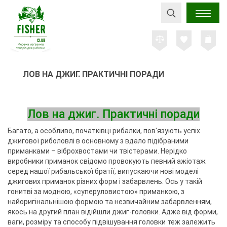
ЛОВ НА ДЖИГ. ПРАКТИЧНІ ПОРАДИ
Лов на джиг. Практичні поради
Багато, а особливо, початківці рибалки, пов'язують успіх
джигової риболовлі в основному з вдало підібраними
приманками – віброхвостами чи твістерами. Нерідко
виробники приманок свідомо провокують певний ажіотаж
серед нашої рибальської братії, випускаючи нові моделі
джигових приманок різних форм і забарвлень. Ось у такій
гонитві за модною, «суперуловистою» приманкою, з
найоригінальнішою формою та незвичайним забарвленням,
якось на другий план відійшли джиг-головки. Адже від форми,
ваги, розміру та способу підвішування головки теж залежить