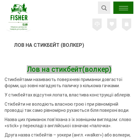
ЛОВ НА СТИКБЕЙТ (ВОЛКЕР)
Лов на стикбейт(волкер)
Стикбейтами називають поверхневі приманки довгастої
форми, що зовні нагадують паличку з кількома гачками.
У стикбейтах відсутня лопата, властива конструкції аблерів.
Стікбейти не володіють власною грою і при рівномірній
проводці так само рівномірно рухаються біля поверхні води.
Назва цих приманок пов'язана з їх зовнішнім виглядом: слово
«stick» у перекладі з англійської означає «палочка».
Друга назва стікбейтів – уокери (англ. «walker») або волкери,