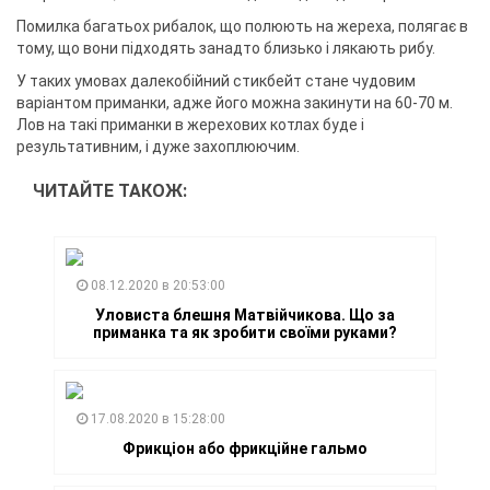
Помилка багатьох рибалок, що полюють на жереха, полягає в
тому, що вони підходять занадто близько і лякають рибу.
У таких умовах далекобійний стикбейт стане чудовим
варіантом приманки, адже його можна закинути на 60-70 м.
Лов на такі приманки в жерехових котлах буде і
результативним, і дуже захоплюючим.
ЧИТАЙТЕ ТАКОЖ:
08.12.2020 в 20:53:00
Уловиста блешня Матвійчикова. Що за
приманка та як зробити своїми руками?
17.08.2020 в 15:28:00
Фрикціон або фрикційне гальмо