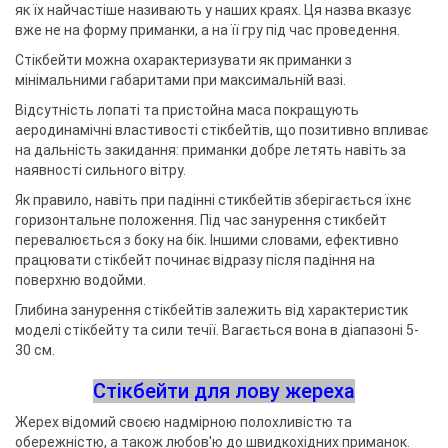
як їх найчастіше називають у наших краях. Ця назва вказує
вже не на форму приманки, а на її гру під час проведення.
Стікбейти можна охарактеризувати як приманки з
мінімальними габаритами при максимальній вазі.
Відсутність лопаті та пристойна маса покращують
аеродинамічні властивості стікбейтів, що позитивно впливає
на дальність закидання: приманки добре летять навіть за
наявності сильного вітру.
Як правило, навіть при падінні стикбейтів зберігається їхнє
горизонтальне положення. Під час занурення стикбейт
перевалюється з боку на бік. Іншими словами, ефективно
працювати стікбейт починає відразу після падіння на
поверхню водойми.
Глибина занурення стікбейтів залежить від характеристик
моделі стікбейту та сили течії. Вагається вона в діапазоні 5-
30 см.
Стікбейти для лову жереха
Жерех відомий своєю надмірною полохливістю та
обережністю, а також любов'ю до швидкохідних приманок.