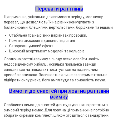
Переваги раттлінів
Ця приманка, унікальна для зимового періоду, має низку
переваг, що дозволяють їй на рівних конкурувати з
балансирами, блешнями, вертольотами, борідками та іншими:
Стабільна гра на різних варіантах проводки.
Помітна хижакові з дальньої відстані.
Створює шумовий ефект.
Широкий асортимент моделей та кольорів.
Ловлю на раттлін взимку з льоду легко освоїти навіть
недосвідченому рибалці, оскільки приманка завжди
заводиться на підкидах і похитується на падінні, чим
приваблює хижака. Залишається лише експериментально
підібрати силу ривка, його амплітуду та тривалість паузи.
Вимоги до снастей при лові на раттліни
взимку
Особливих вимог до снастей для вудкування на раттліни в
зимовий період немає. Для лову на ці приманки не потрібно
збирати окремий комплект, цілком згодиться стандартний,