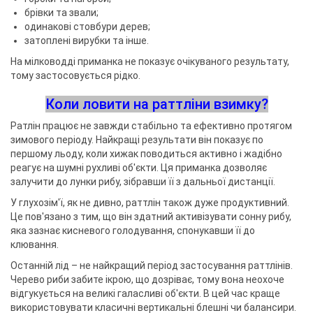
брівки та звали;
одинакові стовбури дерев;
затоплені вирубки та інше.
На мілководді приманка не показує очікуваного результату,
тому застосовується рідко.
Коли ловити на раттліни взимку?
Ратлін працює не завжди стабільно та ефективно протягом
зимового періоду. Найкращі результати він показує по
першому льоду, коли хижак поводиться активно і жадібно
реагує на шумні рухливі об'єкти. Ця приманка дозволяє
залучити до лунки рибу, зібравши її з дальньої дистанції.
У глухозім'ї, як не дивно, раттлін також дуже продуктивний.
Це пов'язано з тим, що він здатний активізувати сонну рибу,
яка зазнає кисневого голодування, спонукавши її до
клювання.
Останній лід – не найкращий період застосування раттлінів.
Черево риби забите ікрою, що дозріває, тому вона неохоче
відгукується на великі галасливі об'єкти. В цей час краще
використовувати класичні вертикальні блешні чи балансири.