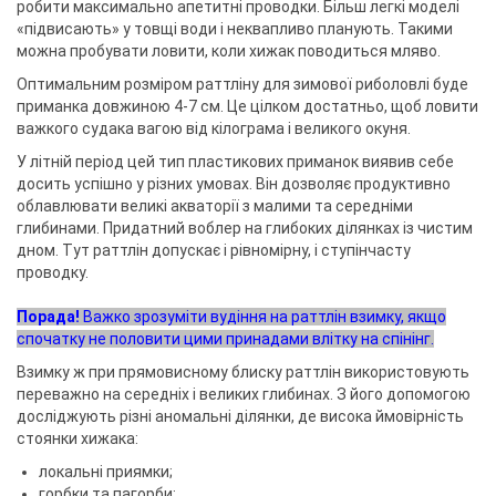
робити максимально апетитні проводки. Більш легкі моделі
«підвисають» у товщі води і неквапливо планують. Такими
можна пробувати ловити, коли хижак поводиться мляво.
Оптимальним розміром раттліну для зимової риболовлі буде
приманка довжиною 4-7 см. Це цілком достатньо, щоб ловити
важкого судака вагою від кілограма і великого окуня.
У літній період цей тип пластикових приманок виявив себе
досить успішно у різних умовах. Він дозволяє продуктивно
облавлювати великі акваторії з малими та середніми
глибинами. Придатний воблер на глибоких ділянках із чистим
дном. Тут раттлін допускає і рівномірну, і ступінчасту
проводку.
Порада!
Важко зрозуміти вудіння на раттлін взимку, якщо
спочатку не половити цими принадами влітку на спінінг.
Взимку ж при прямовисному блиску раттлін використовують
переважно на середніх і великих глибинах. З його допомогою
досліджують різні аномальні ділянки, де висока ймовірність
стоянки хижака:
локальні приямки;
горбки та пагорби;