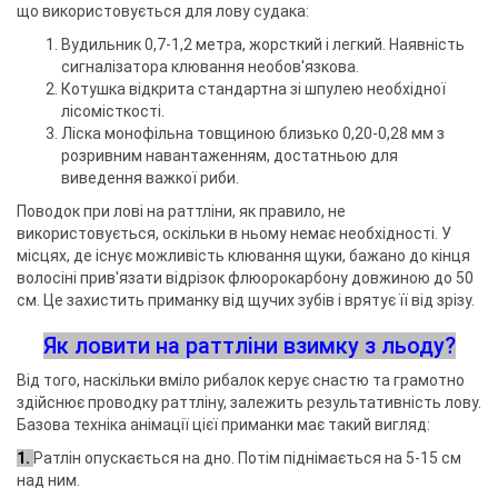
що використовується для лову судака:
Вудильник 0,7-1,2 метра, жорсткий і легкий. Наявність
сигналізатора клювання необов'язкова.
Котушка відкрита стандартна зі шпулею необхідної
лісомісткості.
Ліска монофільна товщиною близько 0,20-0,28 мм з
розривним навантаженням, достатньою для
виведення важкої риби.
Поводок при лові на раттліни, як правило, не
використовується, оскільки в ньому немає необхідності. У
місцях, де існує можливість клювання щуки, бажано до кінця
волосіні прив'язати відрізок флюорокарбону довжиною до 50
см. Це захистить приманку від щучих зубів і врятує її від зрізу.
Як ловити на раттліни взимку з льоду?
Від того, наскільки вміло рибалок керує снастю та грамотно
здійснює проводку раттліну, залежить результативність лову.
Базова техніка анімації цієї приманки має такий вигляд:
1.
Ратлін опускається на дно. Потім піднімається на 5-15 см
над ним.