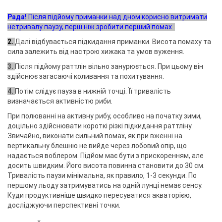
Рада!
Після підйому приманки над дном корисно витримати
нетривалу паузу, перш ніж зробити перший помах .
2.
Далі відбувається підкидання приманки. Висота помаху та
сила залежить від настрою хижака та умов вуження.
3.
Після підйому раттлін вільно занурюється. При цьому він
здійснює загасаючі коливання та похитування.
4.
Потім слідує пауза в нижній точці. Її тривалість
визначається активністю риби.
При полюванні на активну рибу, особливо на початку зими,
доцільно здійснювати короткі різкі підкидання раттліну.
Звичайно, виконати сильний помах, як при вженні на
вертикальну блешню не вийде через лобовий опір, що
надається воблером. Підйом має бути з прискоренням, але
досить швидким. Його висота повинна становити до 30 см.
Тривалість паузи мінімальна, як правило, 1-3 секунди. По
першому льоду затримуватись на одній лунці немає сенсу.
Куди продуктивніше швидко пересуватися акваторією,
досліджуючи перспективні точки.