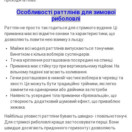
проходять повз.
Особливості раттлінів для зимової
риболовлі
Раттлін не просто так годиться для стрімкого вудіння. Ці
приманка має всі відмітні ознаки та характеристики, що
дозволяють ловити нею взимку з льоду:
Майже всі моделі раттлінів випускаються тонучими.
Винятком є ​​кілька воблерів суспендерів.
Точка кріплення розташована посередині на спинці.
Приманка має стійку гру при вертикальному підйомі. На
вільному падінні загасають коливання.
Гачки розташовані в нижній частині воблера в черевці та
хвості. Це можуть бути традиційно трійники, які легко
замінити на одинарники або двійники за потреби.
Наявність усередині тіла приманки «брязкальців», що
створюють додатковий шумовий ефект, що приваблює
хижака.
Найбільш уловисті раттліни бувають швидко- і повільнотонучі.
Для стрімкої риболовлі краще застосовувати перші. Вони
швидше досягають придонного горизонту і дозволяють