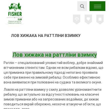
ЛОВ ХИЖАКА НА РАТТЛІНИ ВЗИМКУ
Лов хижака на раттліни взимку
Ратлін – спеціалізований уловистий воблер, добре знайомий
вітчизняним спінінгістам. Однак не всім рибалкам відомо, що
ця приманка при правильному підході непогано проявила
себе при вженні на зимовій рибалці. Особливо ефективною
вона виявилася при полюванні на судака та великого окуня.
Ловля на раттліни взимку у схилу дозволяє урізноманітнити
рибалку, що актуально за відсутності клювань на класичні
зимові приманки або на запресованих водоймах, де хижак
поводиться вкрай обережно, неохоче атакуючи об'єкти, що