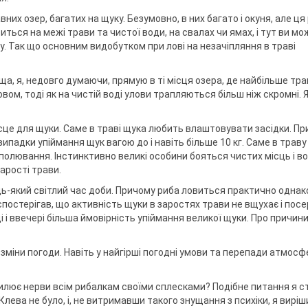
ри клювання
мки
вних озер, багатих на щуку. Безумовно, в них багато і окуня, але ця
а тримачі
ться на межі трави та чистої води, на свалах чи ямах, і тут ви м
. Так що основним видобутком при лові на незачіпляння в траві
ідставок та
 я, недовго думаючи, прямую в ті місця озера, де найбільше трав
, тоді як на чистій воді улови трапляються більш ніж скромні. Я
це для щуки. Саме в траві щука любить влаштовувати засідки. Пр
випадки упіймання щук вагою до і навіть більше 10 кг. Саме в траву
 полювання. Інстинктивно великі особини бояться чистих місць і в
арості трави.
дь-який світлий час доби. Причому риба ловиться практично однак
ас спостерігав, що активність щуки в заростях трави не вщухає і пос
і і ввечері більша ймовірність упіймання великої щуки. Про причин
зміни погоди. Навіть у найгірші погодні умови та перепади атмос
хвилює нерви всім рибалкам своїми сплесками? Подібне питання я с
Клева не було, і, не витримавши такого знущання з психіки, я виріш