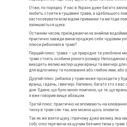
Воблери
Триноги
Джиг-ріг
Сигналізато
Чохли та су
Грузила
Тримачі
Fanatik
Отже, по порядку. У нас в Україні дуже багато запла
спінінгіста
Повідковий матеріал
Підставки т
Відра
Fisher Club
любить стояти в гущавині трави, а здебільшого лови
Аксесуари для монтажу
Рід-поди
SinkFish
застосовувати всім відомі приманки та методи лову
Гачки фідерні
Сіта
Підставки
залишається щука.
Бузбари
Аксесуари для п
Останнім часом, приїжджаючи на знайомі водоймища,
власників
практично завжди винагороджую себе чудовим уловом
плюси риболовлі в траві?
Перший плюс: трава — це природне та улюблене міс
траві стоять особини різного розміру. Непоодинокі 
виходять великі матері щуки вранці та ввечері для
для відпочинку та полювання або глибокі ями, або з
Другий плюс: рибалка у траві може проходити у бу
вранці, і вдень, і ввечері. Напевно, багато хто з в
дня. Єдине, що було мною помічено, це те, що вранц
я вже говорив вище абзацом.
Третій плюс: практично не впливають на клювання 
тиску в траві сяк-так, але можна щось зловити.
Так як же взяти щуку, і причому дуже велику, яка 
собі, спостерігаючи за щучим безчинством у траві. 