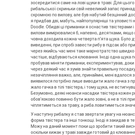
зосередитися саме на лові щуки в траві. Для цього 
рибальської скриньки свій невеликий запас принад
скромною по вилову, але був набутий безцінний досв
я придбав дві, мабуть, найпопулярніші та уловисті
Doodle. Обидві ці приманки я оснастив твістерами і
вилови вимірювалися б, напевно, десятками, якщо 
човна доходила кожна четверта п'ята щука. Було ду
виведенні, при спробі завести рибу в підсак або пр
через якийсь час мені таке марнотратство швидко н
частіше, відбуваються клювання. Іноді одна щука по
пробував міняти приманки, експериментував, доки д
через деякий час я зумів знайти правильну посадку 
незачіпляння важко, але, принаймні, мені вдалося
виявилося потрібно лише виводити жало гачка з при
жало гачка в тілі твістера, і тому щука, не встигн
Безумовно, деякі нюанси насадки твістера кожен р
обов'язково повинно бути жало зовні, а не в тілі пр
чіплятиметься за траву, а риба ловитиметься знач
У наступну рибалку я став звертати увагу на нюанс
форма твістера та інші тонкощі. Іноді я закидав в 
Можу на даний момент поки що зробити такий висно
оскільки хижак у траві завжди готовий до клювання