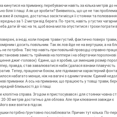
а кинутися на приманку, перебуваючи навіть за кілька метрів до не
 біля її пащі. А як це зробити? Виявилось, що це не так проблем
ак вже й складно, достатньо засікти місця її стоянки та полювання
ередньо за 1-2 метри від берега. По-третє, навіть у густих чагарн
реба дати їй час на те, щоб вона могла опуститися і трохи пограти 
оверхні, а іноді, коли покрив трави густий, фактично поверх трави,
мірним і досить повільним. Так як лов йде не на вертушки, а на бл
 не потрібна. Твістер навіть при повільній проводці справно працю
встановив замість трійників на поппери і на обертачки поролонові
ащення джиг-головок). Єдине, що я зробив, це зменшив розмір поро
ппер, правда, став завалюватися набік (далася взнаки плавучість
тратив. Тепер, працюючи боком, але піднімаючи характерний фонта
явилося набагато менше, ніж на вагачі з одним гачком. Єдиний недол
еві приманки. А ось на приманки, що працюють у товщі трави, бер
редній близькості до її пащі.
 клопітна справа. Згодом я пристосувався і для стоянки човна с
: 20-30 метрів достатньо для облова. Але при клювання завжди є
його вже взяти в підсак.
шки потрібно ґрунтовно послаблювати. Причин тут кілька. По-пер