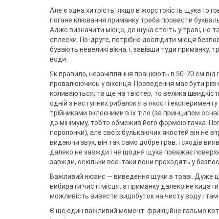
Але є одна хитрість: якщо в жорстокість щука готов
погане клювання приманку треба провести буквально
Адже визначити місце, де щука стоїть у траві, не т
сплески. По-друге, потрібно дослідити місця безпос
бувають невеликі вікна, і, завівши туди приманку, т
води.
Як правило, незачіпляння працюють в 50-70 см від п
провалюючись у віконця. Проведення має бути рівно
коливаються, та ще на твістер, то велика швидкість
одній з наступних рибалок я в якості експерименту 
трійниками вклеєними в їх тіло (за принципом осн
до мінімуму, тобто обмежив його формою гачка. По
поролонки), але своїх булькаючих якостей він не в
видаючи звук, він так само добре грав, і сходів ви
далеко не завжди і не щодня щука поважає поверхн
завжди, оскільки все-таки вони проходять у безпосе
Важливий нюанс — виведення щуки в траві. Дуже це
вибирати чисті місця, а приманку далеко не кидати
можливість вивести видобуток на чисту воду і там 
Є ще один важливий момент: фрикційне гальмо коту