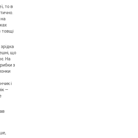
ї, то в
атично.
 на
иках
в товщі
 зрідка
ешні, що
є. На
 рибки з
лонки
нчик і
ік —
е
тав
ше,