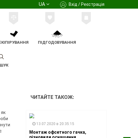
UA
Вхід / Реєстрація
ЕКІПІРУВАННЯ
ПІДГОДОВУВАННЯ
ШУК
ЧИТАЙТЕ ТАКОЖ:
 як
роби
13.07.2020 в 20:35:15
инути
є
Монтаж офсетного гачка,
різновиди оснащення