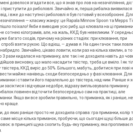
мені довелося згадати все, що я знав про лов на незачіпляння, діс
 і приступити до риболовлі. Звичайно ж, перша рибалка виявилася
ід, і вже до наступної риболовлі я був готовий у всеозброєнні. Дл
 незачіпляння — класику жанру: це Rapala Minnow Spoon та Mepps T
 пішло поїхало! Якби я виводив усю рибу, що клювала на ці приманки
не сотнею кілограмів, але, на жаль, ККД був невеликим. У середнь
же багато сходів, причому на різних стадіях: при клювання, при
и спробі взяти рукою. Що вдієш, — думав я. На один гачок таки ловл
абридло. Звичайно, цікаво ловити, коли раз на кілька хвилин, а то
 3 рази кидалася на приманку, але так і не доходила навіть до човн
ійшов висновку, що мало насадити твістер, треба це вміло. І як ті
твістера, ККД виріс до 50%. Більшого, мабуть, добитися при лові 
 звести майже нанівець сходи безпосередньо у фазі клювання. Для
манки і ставити його паралельно до твістера, над ним. Раніше я 
увши засіктися і відчувши недобре, відразу випльовувала приманку.
ибалок повинен відточити безпосередньо сам на практиці, але
иманки. Якщо ви все зробили правильно, то приманка, як і раніше, не
но краще.
и, до яких раніше просто не доходила справа: гра приманки, колір 
те саме місце кілька приманок, пробуючи, що сьогодні щуці більше д
вок: в принципі щука схопить будь-яку приманку, яка пропливає п
.