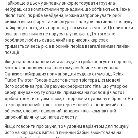
Найкраще в цьому випадку використовувати грузила-
чебурашки з компактними принадами, що обтікаються. І вже
після того, як риба знайдена, можна запропонувати рибі
силікон інших форм та конфігурації, але для активного пошуку
найкраще підходить поролон, різні мухи та манки. Ці приманки
взагалі практично не парусять у польоті. До того ж їх
особливо любить судак, який на річкових кар'єрах
тримається весь рік, а в осінній період взагалі займає панівні
позиції.
Якщо вдалося зачепитися за судака і риба реагує на поролон,
можна запропонувати ікластому особливе частування.
Однією з найкращих приманок для судака є гума від Relax
Turbo Twister. Головне достоїнство твістера цієї моделі –
його особлива гра. За рахунок ребристого тіла, що утворює
своєрідну замкнуту спіраль, приманка на проводці часто і
дрібно тремтить усім тілом, створюючи судакову вібрацію. На
це розрахований і хвіст твістера – начебто невеликий за
об'ємом, але розташований поперек тіла і компактний
широкий ділянку, що нагадує ласту.
Якщо говорити про окуня, то чудовим варіантом для пошуку
його на кар'єрах є імітація личинки бабки, змонтована на