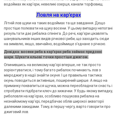
водоймах як кар'єри, невеликі озерця, канали торфовищ.
Ловля на кар'єрах
Літній лов щуки на таких водоймах та ще завдання. Дещо
простіше полювати на щуку восени. У цьому випадку непогані
результати дає рибалка спінінга. До речі, кар'єри цікавлять
шанувальників інших видів річкової риби, що заходить сюди
на зимівлю, якщо, звичайно, водоймище з'єднане з річкою.
Довідка: восени риба в кар'єрах риба займає придонні
шари. Шукати кльові точки простіше джигом.
Опинившись на великому кар'єрі вперше, не так просто
зорієнтуватися, і тому багато рибалок починають лов з
мікроджигу в надії знайти окуня. І це правильна тактика:
окунь поводиться активніше, поширений ширше. А якщо на
приманку поквапиться щучка, можна переобладнати снасть і
спробувати підібрати ключ до хижачки. У будь-якому випадку,
риболовля на кар'єрах, особливо пошукова рибалка на
незнайомому кар'єрі, передбачає облів широкої акваторії
далекими закидами. Тому, в першу чергу, варто говорити про
джиговий лов.