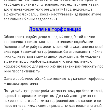
необхідно вірити в успіх і наполегливо експериментувати,
досягаючи конкретного результату. І тоді водоймище
відкриється рибалці, і кожен наступний виїзд приноситиме
все більше і більше задоволення.
Ловля на торфовищах
Облов таких водойм дещо складний захід. У той же час
торфовища вважаються перспективними водоймами.
Головне знайти рибу на досить великій і дуже різнопланової
акваторії. Зазвичай на торфовищах багато каналів, глибина
яких коливається в межах двох-трьох метрів. Не можна не
відзначити, що торфовища відрізняються насиченою
кормовою базою для різних риб, що зайвий раз говорить про
їхню перспективність.
Одна з особливостей риб, що мешкають у каналах торфовищ,
— швидке зростання.
Пошук риби тут краще робити з човна, тому що береги топкі,
зарослі чагарником і очеретом. Денний улов щуки навіть
недосвідченого рибалки на торфовищі може становити до
півсотні невеликих екземплярів, що, погодьтеся, непоганий