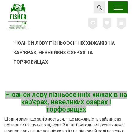
НЮАНСИ ЛОВУ ПІЗНЬООСІННІХ ХИЖАКІВ НА
КАР'ЄРАХ, НЕВЕЛИКИХ ОЗЕРАХ ТА
ТОРФОВИЩАХ
Нюанси лову пізньоосінніх хижаків на
кар'єрах, невеликих озерах і
торфовищах
Щодня зими, що запізнюється, – це можливість зайвий раз
полювати на щуку по відкритій воді. Сьогодні ми розглянемо
нюанси лову пізньоосінніх хижаків по відкритій воді на таких