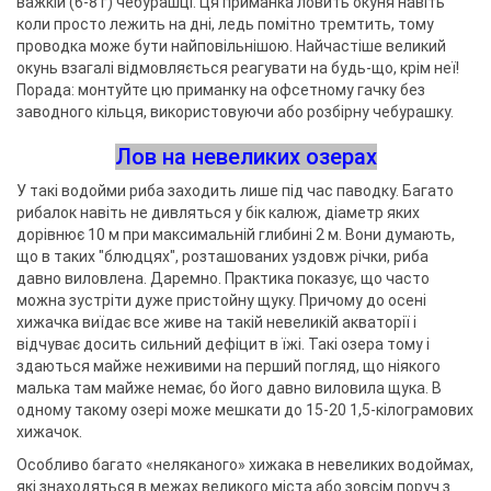
важкій (6-8 г) чебурашці. Ця приманка ловить окуня навіть
коли просто лежить на дні, ледь помітно тремтить, тому
проводка може бути найповільнішою. Найчастіше великий
окунь взагалі відмовляється реагувати на будь-що, крім неї!
Порада: монтуйте цю приманку на офсетному гачку без
заводного кільця, використовуючи або розбірну чебурашку.
Лов на невеликих озерах
У такі водойми риба заходить лише під час паводку. Багато
рибалок навіть не дивляться у бік калюж, діаметр яких
дорівнює 10 м при максимальній глибині 2 м. Вони думають,
що в таких "блюдцях", розташованих уздовж річки, риба
давно виловлена. Даремно. Практика показує, що часто
можна зустріти дуже пристойну щуку. Причому до осені
хижачка виїдає все живе на такій невеликій акваторії і
відчуває досить сильний дефіцит в їжі. Такі озера тому і
здаються майже неживими на перший погляд, що ніякого
малька там майже немає, бо його давно виловила щука. В
одному такому озері може мешкати до 15-20 1,5-кілограмових
хижачок.
Особливо багато «неляканого» хижака в невеликих водоймах,
які знаходяться в межах великого міста або зовсім поруч з