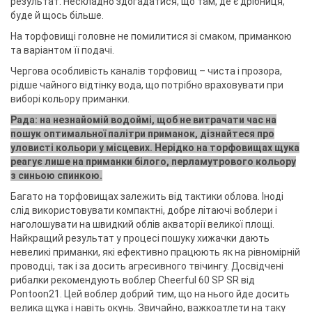
результат. Нескладно здогадатися, що там, де є дрібниця,
буде й щось більше.
На торфовищі головне не помилитися зі смаком, приманкою
та варіантом її подачі.
Чергова особливість каналів торфовищ – чиста і прозора,
рідше чайного відтінку вода, що потрібно враховувати при
виборі кольору приманки.
Рада: на незнайомій водоймі, щоб не витрачати час на
пошук оптимальної палітри приманок, дізнайтеся про
уловисті кольори у місцевих. Нерідко на торфовищах щука
реагує лише на приманки білого, перламутрового кольору
з синьою спинкою.
Багато на торфовищах залежить від тактики облова. Іноді
слід використовувати компактні, добре літаючі воблери і
наголошувати на швидкий облів акваторії великої площі.
Найкращий результат у процесі пошуку хижачки дають
невеликі приманки, які ефективно працюють як на рівномірній
проводці, так і за досить агресивного твічингу. Досвідчені
рибалки рекомендують воблер Cheerful 60 SP SR від
Pontoon21. Цей воблер добрий тим, що на нього йде досить
велика щука і навіть окунь. Звичайно, важкоатлети на таку