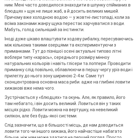
ним. Мені часто доводилося знаходити в шлунку спійманих в
блюдцях » щук не лише жаб, а й досить великих мишей.
Причому вже холодною водою — у жовтні-листопаді, коли за
всіма законами жанру щука перестає харчуватися з води.
Мабуть, голод сильніший за інстинкти.
Іноді дуже цікаво влаштувати ходову рибалку, пересуваючись
між кількома такими озерцями та експериментуючи з
приманками. Тут до пізнішої осені актуальні типово літні
воблери типу «карась», середнього розміру мінноу
натуральних кольорів і навіть глісери та лоппери. Проводити
приманку слід повільно, облавлюючи в першу чергу уріз води і
прилеглу до нього зону шириною 2-4 м. Саме тут
сконцентрована основна маса риби. адже на глибині ловити
хижакові вже нема чого.
Зустрічається у «блюдцях» та окунь. Але, як правило, його
там небагато, і він досить великий. Ловиться він у таких
місцях рідко. Ловити можна на вертушку, на невеликий
силікон, але без будь-якої системи.
Слід зазначити, що в більшості місць, де нам доводиться
ловити того чи іншого хижака, його найчастіше набагато
більше, ніж нам може здатися на перший погляд. Просто