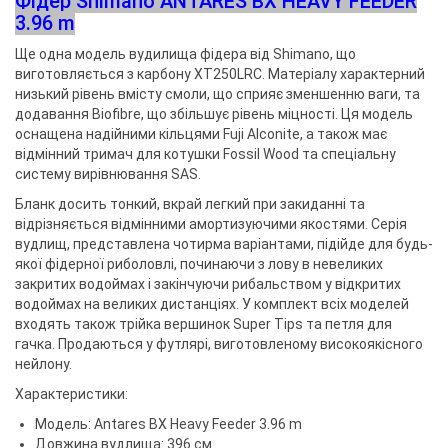
Фідер Shimano ANTARES BX HEAVY FEEDER
3.96 m
Ще одна модель вудилища фідера від Shimano, що
виготовляється з карбону XT250LRC. Матеріалу характерний
низький рівень вмісту смоли, що сприяє зменшенню ваги, та
додавання Biofibre, що збільшує рівень міцності. Ця модель
оснащена надійними кільцями Fuji Alconite, а також має
відмінний тримач для котушки Fossil Wood та спеціальну
систему вирівнювання SAS.
Бланк досить тонкий, вкрай легкий при закиданні та
відрізняється відмінними амортизуючими якостями. Серія
вудлищ, представлена ​​чотирма варіантами, підійде для будь-
якої фідерної риболовлі, починаючи з лову в невеликих
закритих водоймах і закінчуючи рибальством у відкритих
водоймах на великих дистанціях. У комплект всіх моделей
входять також трійка вершинок Super Tips та петля для
гачка. Продаються у футлярі, виготовленому високоякісного
нейлону.
Характеристики:
Модель: Antares BX Heavy Feeder 3.96 m
Довжина вудлища: 396 см