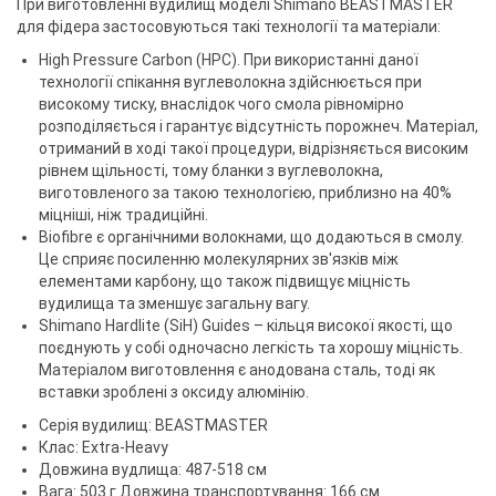
При виготовленні вудилищ моделі Shimano BEASTMASTER
для фідера застосовуються такі технології та матеріали:
High Pressure Carbon (HPC). При використанні даної
технології спікання вуглеволокна здійснюється при
високому тиску, внаслідок чого смола рівномірно
розподіляється і гарантує відсутність порожнеч. Матеріал,
отриманий в ході такої процедури, відрізняється високим
рівнем щільності, тому бланки з вуглеволокна,
виготовленого за такою технологією, приблизно на 40%
міцніші, ніж традиційні.
Biofibre є органічними волокнами, що додаються в смолу.
Це сприяє посиленню молекулярних зв'язків між
елементами карбону, що також підвищує міцність
вудилища та зменшує загальну вагу.
Shimano Hardlite (SiH) Guides – кільця високої якості, що
поєднують у собі одночасно легкість та хорошу міцність.
Матеріалом виготовлення є анодована сталь, тоді як
вставки зроблені з оксиду алюмінію.
Серія вудилищ: BEASTMASTER
Клас: Extra-Heavy
Довжина вудлища: 487-518 см
Вага: 503 г Довжина транспортування: 166 см