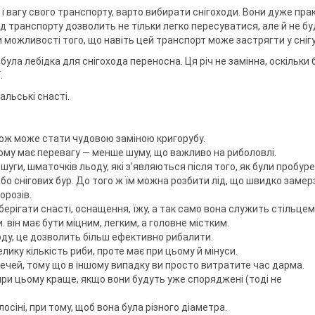
ри клювання
мки
 і вагу свого транспорту, варто вибирати снігоходи. Вони дуже прак
а тримачі
д транспорту дозволить не тільки легко пересуватися, але й не бу
можливості того, що навіть цей транспорт може застрягти у снігу
ула лебідка для снігохода переносна. Ця річ не замінна, оскільки 
.
ідставок та
альські снасті.
акож може стати чудовою заміною кригорубу.
цьому має перевагу — менше шуму, що важливо на риболовлі.
шуги, шматочків льоду, які з'являються після того, як були пробуре
 або снігових бур. До того ж їм можна розбити лід, що швидко замер
орозів.
берігати снасті, оснащення, їжу, а так само вона служить стільце
він має бути міцним, легким, а головне містким.
ду, це дозволить більш ефективно рибалити.
ику кількість риби, проте має при цьому й мінуси.
ечей, тому що в іншому випадку ви просто витратите час дарма.
 при цьому краще, якщо вони будуть уже споряджені (тоді не
сіні, при тому, щоб вона була різного діаметра.