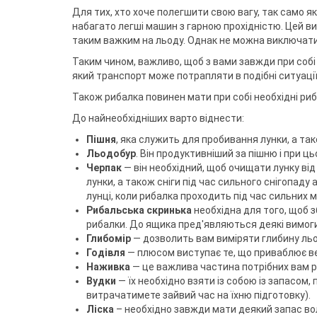
Воблери
Триноги
Джиг-ріг
Сигналізато
Чохли та су
Грузила
Для тих, хто хоче полегшити свою вагу, так само як
Тримачі
Fanatik
спінінгіста
Повідковий матеріал
Підставки т
набагато легші машин з гарною прохідністю. Цей ви
Відра
Fisher Club
Аксесуари для монтажу
Рід-поди
таким важким на льоду. Однак не можна виключати 
SinkFish
Гачки фідерні
Сіта
Підставки
Таким чином, важливо, щоб з вами завжди при собі б
Бузбари
який транспорт може потрапляти в подібні ситуації
Аксесуари для п
власників
Також рибалка повинен мати при собі необхідні риб
До найнеобхідніших варто віднести:
Пішня
, яка служить для пробивання лунки, а т
Льодобур
. Він продуктивніший за пішню і при 
Черпак
— він необхідний, щоб очищати лунку від 
лунки, а також сніги під час сильного снігопаду
лунці, коли рибалка проходить під час сильних м
Рибальська скринька
необхідна для того, щоб з
рибалки. До ящика пред'являються деякі вимоги. 
Глибомір
— дозволить вам виміряти глибину льо
Годівля
— плюсом виступає те, що приваблює вел
Наживка
— це важлива частина потрібних вам р
Вудки
— їх необхідно взяти із собою із запасом,
витрачатимете зайвий час на їхню підготовку).
Ліска
– необхідно завжди мати деякий запас воло