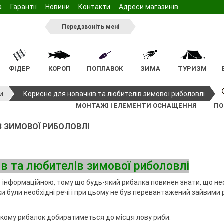
а
Гарантії
Новини
Контакти
Адреси магазинів
Передзвоніть мені
ФІДЕР
КОРОП
ПОПЛАВОК
ЗИМА
ТУРИЗМ
тажу
тажу
жилети
Ящики та коробочки для
Відра
Підсаки
Жерлиці
Стільчик
Арома
Світляки
Мангал
Пінопласт
и
Корисне для новачків та любителів зимової риболовлі
спінінгових снастей
нга
Підсаки
нки
сінь
Садки для фідерного
Ківок
Стіл
Насадки
МОНТАЖІ І ЕЛЕМЕНТИ ОСНАЩЕННЯ
ПО
інінга
Голови підсак
монтажу
лову
Інвентар
Спальник
Ручки підсаків
а для бойлів
В ЗИМОВОЇ РИБОЛОВЛІ
Ящики та коробочки для
ільці
Зимові намети
спінінга
тажу
Садки коропові
фідерного лову
южки, карабіни,
ві
а тримачі
Ящики та коробочки для
ві
Підсадки фідерні
монтажу
спінінгового
коропового лову
ів та любителів зимової риболовлі
Підсаки
ні
Чохли та сумки
Голови підсак
 інформаційною, тому що будь-який рибалка повинен знати, що не
южки, карабіни,
ідставок та
Ручки підсаків
Меблі
ки були необхідні речі і при цьому не був перевантажений зайвими 
ння
Чохли та сумки фідерні
Крісла
ля поплавця
Столи
 якому рибалок добиратиметься до місця лову риби.