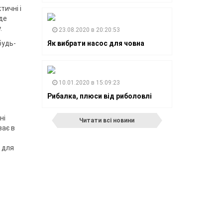
тичні і
де
.
23.08.2020 в 20:20:53
будь-
Як вибрати насос для човна
10.01.2020 в 15:09:23
Рибалка, плюси від риболовлі
ні
Читати всі новини
зає в
м для