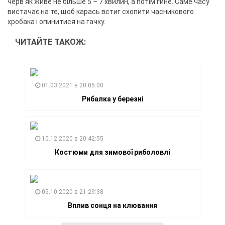
черв'як живе не більше 5 – 7 хвилин, а потім гине. Саме часу
вистачає на те, щоб карась встиг схопити часникового
хробака і опинитися на гачку.
ЧИТАЙТЕ ТАКОЖ:
01.03.2021 в 20:05:00
Рибалка у березні
10.12.2020 в 20:42:55
Костюми для зимової риболовлі
05.10.2020 в 21:29:38
Вплив сонця на клювання