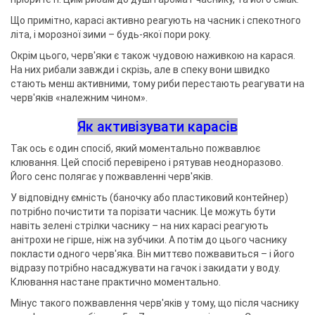
Що примітно, карасі активно реагують на часник і спекотного
літа, і морозної зими – будь-якої пори року.
Окрім цього, черв'яки є також чудовою наживкою на карася.
На них рибали завжди і скрізь, але в спеку вони швидко
стають менш активними, тому риби перестають реагувати на
черв'яків «належним чином».
Як активізувати карасів
Так ось є один спосіб, який моментально пожвавлює
клювання. Цей спосіб перевірено і рятував неодноразово.
Його сенс полягає у пожвавленні черв'яків.
У відповідну ємність (баночку або пластиковий контейнер)
потрібно почистити та порізати часник. Це можуть бути
навіть зелені стрілки часнику – на них карасі реагують
анітрохи не гірше, ніж на зубчики. А потім до цього часнику
покласти одного черв'яка. Він миттєво пожвавиться – і його
відразу потрібно насаджувати на гачок і закидати у воду.
Клювання настане практично моментально.
Мінус такого пожвавлення черв'яків у тому, що після часнику