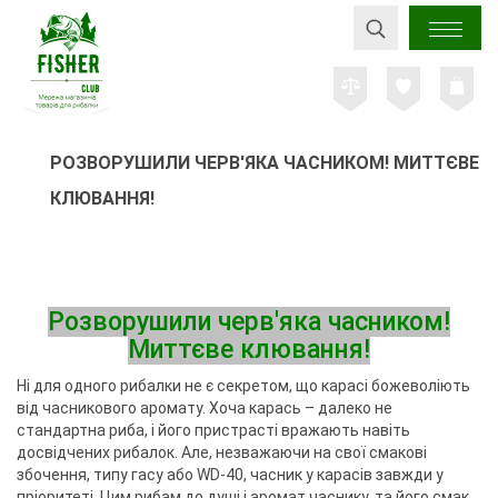
РОЗВОРУШИЛИ ЧЕРВ'ЯКА ЧАСНИКОМ! МИТТЄВЕ
КЛЮВАННЯ!
Розворушили черв'яка часником!
Миттєве клювання!
Ні для одного рибалки не є секретом, що карасі божеволіють
від часникового аромату. Хоча карась – далеко не
стандартна риба, і його пристрасті вражають навіть
досвідчених рибалок. Але, незважаючи на свої смакові
збочення, типу гасу або WD-40, часник у карасів завжди у
пріоритеті. Цим рибам до душі і аромат часнику, та його смак.