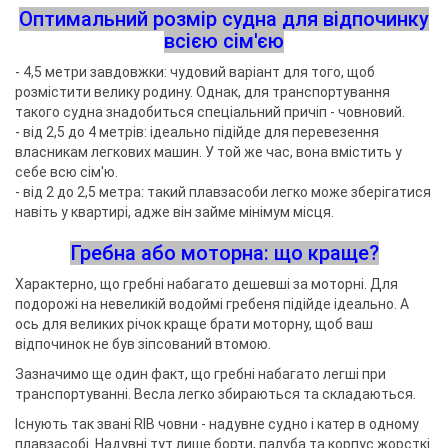
Оптимальний розмір судна для відпочинку
всією сім'єю
- 4,5 метри завдовжки: чудовий варіант для того, щоб
розмістити велику родину. Однак, для транспортування
такого судна знадобиться спеціальний причіп - човновий.
- від 2,5 до 4 метрів: ідеально підійде для перевезення
власникам легкових машин. У той же час, вона вмістить у
себе всю сім'ю.
- від 2 до 2,5 метра: такий плавзасоби легко може зберігатися
навіть у квартирі, адже він займе мінімум місця.
Гребна або моторна: що краще?
Характерно, що гребні набагато дешевші за моторні. Для
подорожі на невеликій водоймі гребеня підійде ідеально. А
ось для великих річок краще брати моторну, щоб ваш
відпочинок не був зіпсований втомою.
Зазначимо ще один факт, що гребні набагато легші при
транспортуванні. Весла легко збираються та складаються.
Існують так звані RIB човни - надувне судно і катер в одному
плавзасобі. Надувні тут лише борти, палуба та корпус жорсткі.