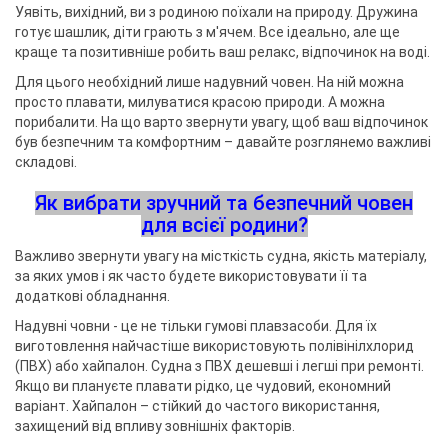
Уявіть, вихідний, ви з родиною поїхали на природу. Дружина
готує шашлик, діти грають з м'ячем. Все ідеально, але ще
краще та позитивніше робить ваш релакс, відпочинок на воді.
Для цього необхідний лише надувний човен. На ній можна
просто плавати, милуватися красою природи. А можна
порибалити. На що варто звернути увагу, щоб ваш відпочинок
був безпечним та комфортним – давайте розглянемо важливі
складові.
Як вибрати зручний та безпечний човен
для всієї родини?
Важливо звернути увагу на місткість судна, якість матеріалу,
за яких умов і як часто будете використовувати її та
додаткові обладнання.
Надувні човни - це не тільки гумові плавзасоби. Для їх
виготовлення найчастіше використовують полівінілхлорид
(ПВХ) або хайпалон. Судна з ПВХ дешевші і легші при ремонті.
Якщо ви плануєте плавати рідко, це чудовий, економний
варіант. Хайпалон – стійкий до частого використання,
захищений від впливу зовнішніх факторів.