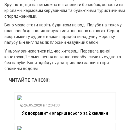
Зручно те, що на неї можна встановити бензобак, оснастити
кріслами, кермовим керуванням та будь-якими туристичними
спорядженнями.
Воно може стати навіть будинком на воді. Палуба на такому
плавзасобі дозволяє почуватися впевнено на ногах. Серед
асортименту суден є варіант придбати надувну жорстку
палубу. Він виглядає як плоский надувний балон.
У ньому виникає тиск під час хитавиці. Перевага даної
конструкції – зменшення ваги плавзасобу. Існують судна та
без палуби. Вони підійдуть для тривалих запливів при
спокійній водоймі.
ЧИТАЙТЕ ТАКОЖ:
26.05.2020 в 12:04:00
Як покращити опариш всього за 2 хвилини