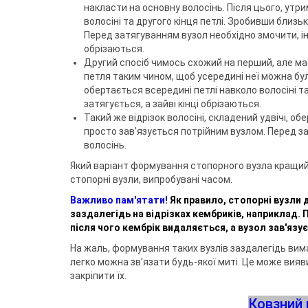
накласти на основну волосінь. Після цього, утри
волосіні та другого кінця петлі. Зробивши близьк
Перед затягуванням вузол необхідно змочити, іна
обрізаються.
Другий спосіб чимось схожий на перший, але має
петля таким чином, щоб усередині неї можна було
обертається всередині петлі навколо волосіні та 
затягується, а зайві кінці обрізаються.
Такий же відрізок волосіні, складений удвічі, об
просто зав'язується потрійним вузлом. Перед за
волосінь.
Який варіант формування стопорного вузла кращий,
стопорні вузли, випробувані часом.
Важливо пам'ятати!
Як правило, стопорні вузли 
заздалегідь на відрізках кембриків, наприклад. 
після чого кембрік видаляється, а вузол зав'язу
На жаль, формування таких вузлів заздалегідь вимаг
легко можна зв'язати будь-якої миті. Це може вияв
закріпити їх.
Ковзний 