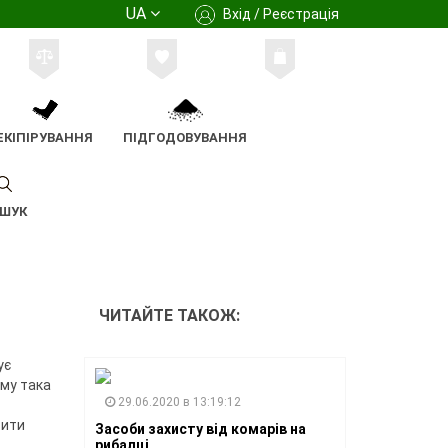
UA
Вхід / Реєстрація
ЕКІПІРУВАННЯ
ПІДГОДОВУВАННЯ
ШУК
ЧИТАЙТЕ ТАКОЖ:
ує
ому така
29.06.2020 в 13:19:12
вити
Засоби захисту від комарів на
рибалці