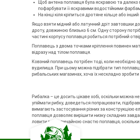
Щоб антена поплавця була яскравою та далеко п
пофарбувати її яскравими водостійкими фарбам
На кінці кіля кріпиться дротяне кільце або інший
Якщо взяти мідний або латунний дріт завтовшки до
дроту, довжиною близько 6 см. Одну сторону потрі
частині корпусу поплавця робиться потрібний отвір 
Поплавець з двома точками кріплення повинен мати
відразу над тілом поплавця.
Ковзний поплавець потрібен тоді, коли необхідно 
вудилища. При цьому можна підібрати тип поплавця
рибальських магазинах, хоча їх нескладно зробити
Рибалка – це досить цікаве хобі, оскільки можна н
упіймати рибку, доведеться попрацювати, підібрав
вимагають застосування різних за конструкцією е
поплавця дозволяє вирішити низку складних завдан
ловити рибу звичайною снастю поплавця, оскільки 