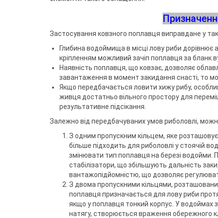
Воблери
Триноги
Джиг-ріг
Сигналізато
Чохли та су
Грузила
Тримачі
Fanatik
спінінгіста
Повідковий матеріал
Підставки т
Призначенн
Відра
Fisher Club
Аксесуари для монтажу
Рід-поди
SinkFish
Застосування ковзного поплавця виправдане у так
Гачки фідерні
Сіта
Підставки
Бузбари
Глибина водоймища в місці лову риби дорівнює 
Аксесуари для п
кріпленням можливий зачіп поплавця за бланк 
власників
Наявність поплавця, що ковзає, дозволяє обла
завантаження в момент закидання снасті, то мож
Якщо передбачається ловити хижу рибу, особливо
живця достатньо вільного простору для переміщ
результативне підсікання.
Залежно від передбачуваних умов риболовлі, можна
З одним пропускним кільцем, яке розташовуєт
більше підходить для риболовлі у стоячій во
змінювати тип поплавця на березі водойми. П
стабілізатори, що збільшують дальність заки
вантажопідйомністю, що дозволяє регулюват
З двома пропускними кільцями, розташованими 
поплавця призначається для лову риби протяг
якщо у поплавця тонкий корпус. У водоймах з
натягу, створюється враження обережного к