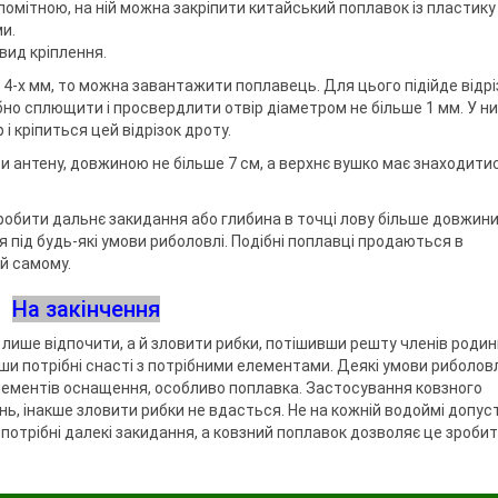
омітною, на ній можна закріпити китайський поплавок із пластику
и.
 вид кріплення.
 4-х мм, то можна завантажити поплавець. Для цього підійде відрі
бно сплющити і просвердлити отвір діаметром не більше 1 мм. У н
і кріпиться цей відрізок дроту.
 антену, довжиною не більше 7 см, а верхнє вушко має знаходити
зробити дальнє закидання або глибина в точці лову більше довжин
 під будь-які умови риболовлі. Подібні поплавці продаються в
 й самому.
На закінчення
е лише відпочити, а й зловити рибки, потішивши решту членів роди
ши потрібні снасті з потрібними елементами. Деякі умови риболовл
лементів оснащення, особливо поплавка. Застосування ковзного
ь, інакше зловити рибки не вдасться. Не на кожній водоймі допу
потрібні далекі закидання, а ковзний поплавок дозволяє це зробит