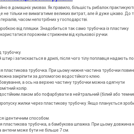
но в домашніх умовах. Як правило, більшість рибалок практикуют
 не тільки не вимагатиме великих витрат, але й дуже цікаво. До т
еріалів, часом непотрібних у господарстві.
робкою від пляшки. Знадобиться так само трубочка із пластику
скористатися порожнім стрижнем від кулькової ручки.
д трубочку.
тир і затискається в дрилі, після чого тілу поплавця надають по
ся пластикова трубочка. При цьому нижня частина трубочки повин
у можна закріпити за допомогою водостійкого клею.
овування, а ось на верхню частину трубочки можна одягнути
омітний колір.
стійким лаком або пофарбувати в нейтральний (білий або темний
пропуску жилки через пластикову трубочку. Якщо планується зроб
ся ідентичним способом.
я пластикова трубочка, а бамбукова шпажка. При цьому довжина к
 антени може бути не більше 7 см.