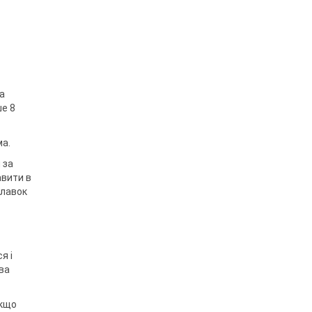
а
ше 8
ма.
 за
авити в
плавок
я і
два
якщо