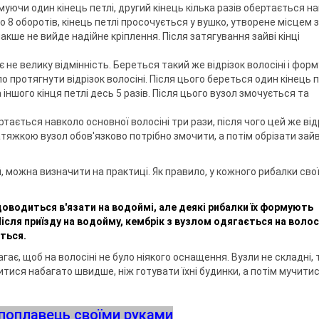
муючи один кінець петлі, другий кінець кілька разів обертається н
о 8 оборотів, кінець петлі просочується у вушко, утворене місцем з
кше не вийде надійне кріплення. Після затягування зайві кінці
 не велику відмінність. Береться такий же відрізок волосіні і фор
 протягнути відрізок волосіні. Після цього береться один кінець пе
іншого кінця петлі десь 5 разів. Після цього вузол змочується та
ертається навколо основної волосіні три рази, після чого цей же від
тяжкою вузол обов'язково потрібно змочити, а потім обрізати зай
 можна визначити на практиці. Як правило, у кожного рибалки сво
доводиться в'язати на водоймі, але деякі рибалки їх формують
Після приїзду на водойму, кембрік з вузлом одягається на волос
ється.
ає, щоб на волосіні не було ніякого оснащення. Вузли не складні, 
итися набагато швидше, ніж готувати їхні будинки, а потім мучити
поплавець своїми руками