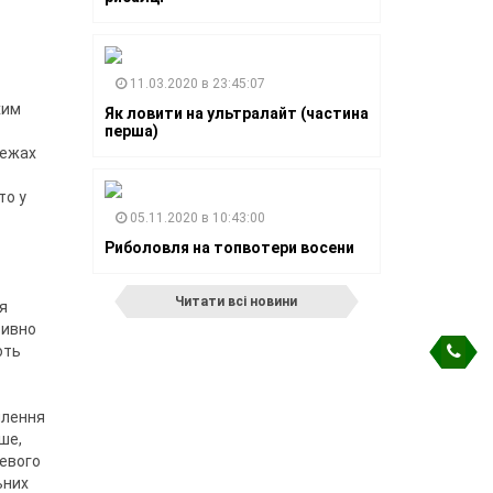
11.03.2020 в 23:45:07
хим
Як ловити на ультралайт (частина
перша)
межах
то у
05.11.2020 в 10:43:00
Риболовля на топвотери восени
Читати всі новини
я
тивно
ють
плення
ше,
невого
ьних