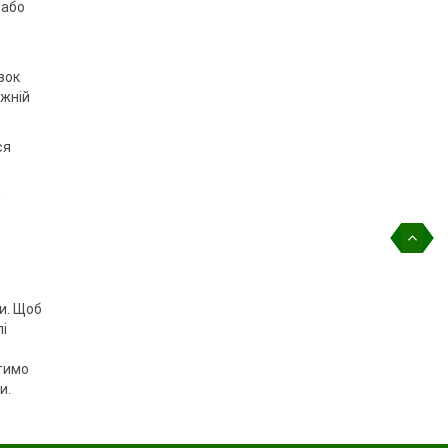
 або
зок
ижній
ся
и
ни. Щоб
і
стимо
и.