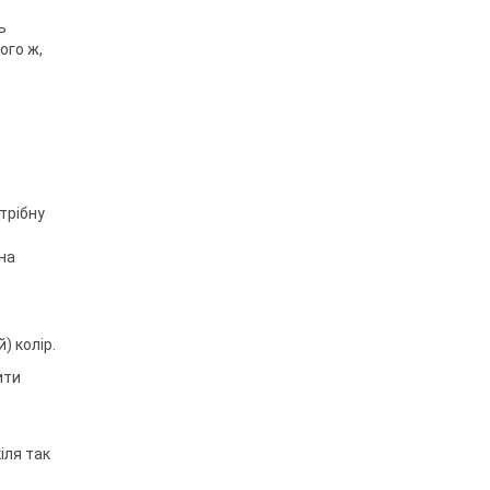
ь
ого ж,
трібну
на
) колір.
ити
іля так