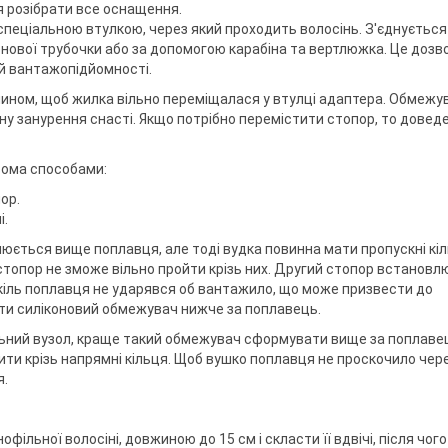
 розібрати все оснащення.
спеціальною втулкою, через який проходить волосінь. З'єднується
онової трубочки або за допомогою карабіна та вертлюжка. Це дозв
ий вантажопідйомності.
ином, щоб жилка вільно переміщалася у втулці адаптера. Обмеж
ну занурення снасті. Якщо потрібно перемістити стопор, то довед
ома способами:
ор.
і.
юється вище поплавця, але тоді вудка повинна мати пропускні кіл
 стопор не зможе вільно пройти крізь них. Другий стопор встанов
 кіль поплавця не ударявся об вантажило, що може призвести до
ти силіконовий обмежувач нижче за поплавець.
льний вузол, краще такий обмежувач сформувати вище за поплаве
ти крізь напрямні кільця. Щоб вушко поплавця не проскочило чер
я.
офільної волосіні, довжиною до 15 см і скласти її вдвічі, після чого