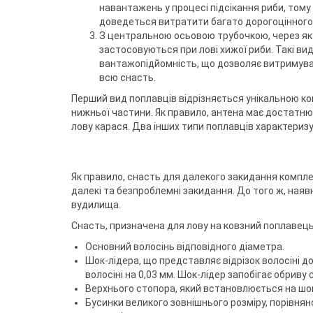
навантажень у процесі підсікання риби, тому
доведеться витратити багато дорогоцінного 
З центральною осьовою трубочкою, через яку 
застосовуються при лові хижої риби. Такі ви
вантажопідйомність, що дозволяє витримуват
всю снасть.
Перший вид поплавців відрізняється унікальною ко
нижньої частини. Як правило, антена має достатню
лову карася. Два інших типи поплавців характериз
Як правило, снасть для далекого закидання компл
далекі та безпроблемні закидання. До того ж, наяв
вудилища.
Снасть, призначена для лову на ковзний поплавець
Основний волосінь відповідного діаметра.
Шок-лідера, що представляє відрізок волосіні 
волосіні на 0,03 мм. Шок-лідер запобігає обриву
Верхнього стопора, який встановлюється на шок
Бусинки великого зовнішнього розміру, порівнян