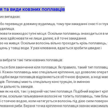
ри клювання
мки
а тримачі
я та види ковзних поплавців
их випадках:
або перевищує довжину вудилища, тому при закиданні снасті з глу
ідставок та
вудилища.
влювати важкодоступні місця. Оскільки поплавець знаходиться в 
на здійснювати не лише далекі, а й точні закидання.
 на живця. Оскільки волосінь вільно проходить крізь поплавець, 
ень у товщі води. У разі клювання, вдається зробити швидке і
 вибрати такі типи ковзних поплавців:
ься біля закінчення кіля поплавця. Як правило, такий тип поплавц
ді. Кожен поплавець має спеціальне кріплення, що дозволяє опера
одібні види поплавців відрізняються обтічною формою, а іноді ма
дів. Поплавці мають спеціальну конструкцію, із змінною
и дальність закидів.
як на кілі, так і у верхній частині поплавця. Подібний варіант крі
ом, оскільки гальмування волосіні не топить поплавець, тим біль
і стоячою водою, коли натягується волосінь під дією сили поверх
лювання риби. Верхня точка кріплення поплавця зазнає максимал