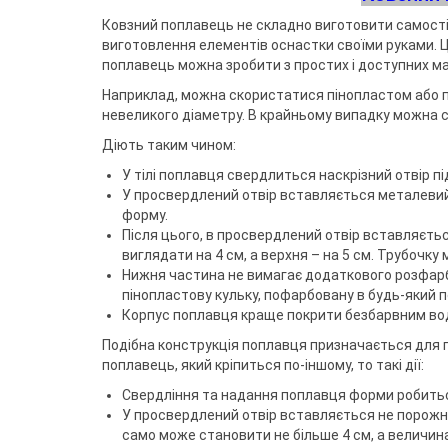
Ковзний поплавець не складно виготовити самостій
виготовлення елементів оснастки своїми руками. Це
поплавець можна зробити з простих і доступних мат
Наприклад, можна скористатися пінопластом або п
невеликого діаметру. В крайньому випадку можна 
Діють таким чином:
У тілі поплавця свердлиться наскрізний отвір пі
У просвердлений отвір вставляється металевий ш
форму.
Після цього, в просвердлений отвір вставляєть
виглядати на 4 см, а верхня – на 5 см. Трубочк
Нижня частина не вимагає додаткового розфарб
пінопластову кульку, пофарбовану в будь-який п
Корпус поплавця краще покрити безбарвним водо
Подібна конструкція поплавця призначається для 
поплавець, який кріпиться по-іншому, то такі дії:
Свердління та надання поплавця форми робить
У просвердлений отвір вставляється не порожн
само може становити не більше 4 см, а величина