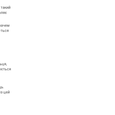
 такий
оляє
увачем
еться
ьця,
люється
ць.
ез цей