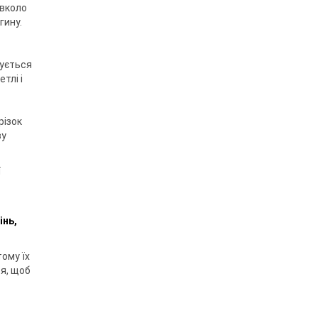
авколо
гину.
мується
тлі і
різок
ву
ї
інь,
тому їх
ся, щоб