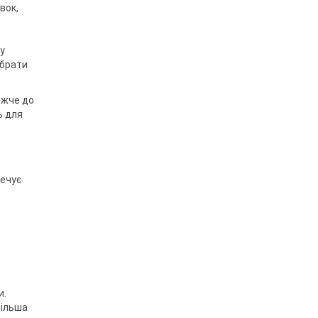
вок,
ку
ібрати
ижче до
ь для
печує
и.
більша