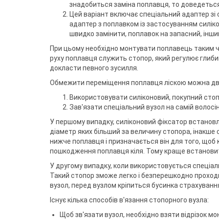
знадобиться заміна поплавця, то доведеться
Цей варіант включає спеціальний адаптер зі 
адаптер з поплавком із застосуванням силік
швидко замінити, поплавок на запасний, інш
При цьому необхідно монтувати поплавець таким ч
руху поплавця служить стопор, який регулює глиби
докласти певного зусилля.
Обмежити переміщення поплавця ліскою можна дв
Використовувати силіконовий, покупний стоп
Зав'язати спеціальний вузол на самій волосін
У першому випадку, силіконовий фіксатор встановл
діаметр яких більший за величину стопора, інакше
нижче поплавця і призначається він для того, щоб
пошкодження поплавця кіля. Тому краще встанови
У другому випадку, коли використовується спеціа
Такий стопор зможе легко і безперешкодно проходи
вузол, перед вузлом кріпиться бусинка страхуванн
Існує кілька способів в'язання стопорного вузла:
Щоб зв'язати вузол, необхідно взяти відрізок мон