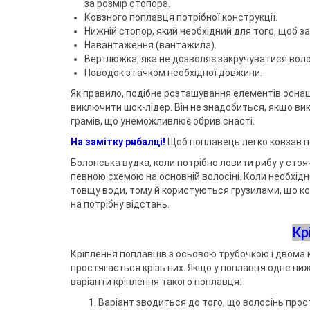
за розмір стопора.
Ковзного поплавця потрібної конструкції.
Нижній стопор, який необхідний для того, щоб за
Навантаження (вантажила).
Вертлюжка, яка не дозволяє закручуватися волос
Поводок з гачком необхідної довжини.
Як правило, подібне розташування елементів осна
виключити шок-лідер. Він не знадобиться, якщо в
грамів, що унеможливлює обрив снасті.
На замітку рибалці!
Щоб поплавець легко ковзав по
Болонська вудка, коли потрібно ловити рибу у стоя
певною схемою на основній волосіні. Коли необхід
товщу води, тому й користуються грузилами, що ко
на потрібну відстань.
Кр
Кріплення поплавців з осьовою трубочкою і двома к
простягається крізь них. Якщо у поплавця одне ниж
варіанти кріплення такого поплавця:
Варіант зводиться до того, що волосінь прос