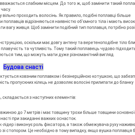
 вважається слабким місцем. До того ж, щоб замінити такий попла
часу.
вільно проходить волосінь. Як правило, подібні поплавці більше
ди поплавців відрізняються наявністю об'ємного тіла і мають висо
и вагу живця. Щоб замінити подібний тип поплавця, потрібно роз
нструкцією, оскільки має довгу антену та веретеноподібне тіло бл
 плавучість та чутливість. Тому такий поплавець чудово підходит
уються тим, що можуть мати дуже різноманітний вигляд.
Будова снасті
ектується ковзним поплавком і безінерційною котушкою, що забез
ність пропускних кілець не дозволяє волосіні прилипати до бланку
, складається з наступних елементів:
довжиною до 7 метрів і має товщину трохи більше товщини основної
 снасті при закиданні важких оснасток.
-лідер і виконує роль фіксатора, а також обмежувача руху наживк
о зі стопором. Це необхідно в тому випадку, якщо вушка поплавця 