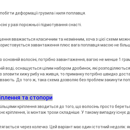
побігти деформації грузила і киля поплавця.
іні у разі порожньої підмотування снасті.
щення вважається класичним та незмінним, хоча з цієї схеми можн
икористовується завантаження плюс вага поплавця масою не біль
 основній волосіні, потрібно завантаження, вагою не менше 1 гра
чій воді, оснащується цілим набором дробинок, які розподіляються
но зловити хижу рибу на живця, то приманку потрібно швидко дост
взають. До того ж, така схема дозволяє без проблем закинути по
іплення та стопори
ільцями кріплення зводиться до того, що волосінь просто беретьс
нє кріплення, їх монтаж трохи складніше. У такому випадку існує 
тягається через колечко. Цей варіант має один істотний недолік: 