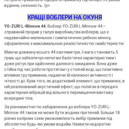
вудіння, сезонність. /p>
КРАЩІ ВОБЛЕРИ НА ОКУНЯ
YO-ZURI L-Minnow 44.
Воблер YO-ZURI L-Minnow 44 –
справжній прорив у галузі виробництва воблерів, що є
надзвичайно маленькою і симпатичною рибкою мінноу,
оформленою з максимальною реалістичністю і майстерністю.
Маючи довжину всього 44 сантиметри, її вага становить 5
грам, що забезпечує непогані балістичні характеристики і
дуже рятує при здійсненні далекого закидання. Вона дуже
стійка під час роботи протягом і у стоячій воді, що позитивно
впливає гру приманки, надаючи їй належної активності і
чіткості дії. Крім того, як додатковий елемент, що приманює, в
ній реалізований акустичний ефект, що полягає в передачі
характерних вібрацій від вільного переміщення вантажу
всередині тіла.
За різноманітністю забарвлення до воблера YO-ZURI L-
Minnow 44 також не може бути жодних претензій. Більше 18
різних колірних схем уможливлюють вибір приманки під
абсолютно будь-які умови водойм. Назвати недорогою