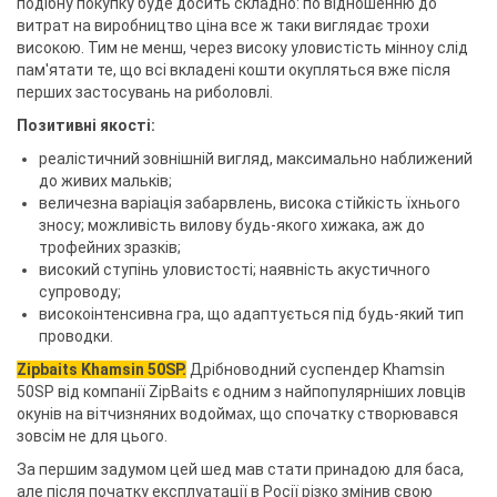
подібну покупку буде досить складно: по відношенню до
витрат на виробництво ціна все ж таки виглядає трохи
високою. Тим не менш, через високу уловистість мінноу слід
пам'ятати те, що всі вкладені кошти окупляться вже після
перших застосувань на риболовлі.
Позитивні якості:
реалістичний зовнішній вигляд, максимально наближений
до живих мальків;
величезна варіація забарвлень, висока стійкість їхнього
зносу; можливість вилову будь-якого хижака, аж до
трофейних зразків;
високий ступінь уловистості; наявність акустичного
супроводу;
високоінтенсивна гра, що адаптується під будь-який тип
проводки.
Zipbaits Khamsin 50SP.
Дрібноводний суспендер Khamsin
50SP від ​​компанії ZipBaits є одним з найпопулярніших ловців
окунів на вітчизняних водоймах, що спочатку створювався
зовсім не для цього.
За першим задумом цей шед мав стати принадою для баса,
але після початку експлуатації в Росії різко змінив свою