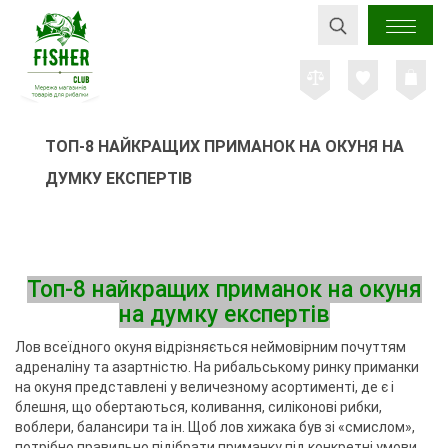
ТОП-8 НАЙКРАЩИХ ПРИМАНОК НА ОКУНЯ НА
ДУМКУ ЕКСПЕРТІВ
Топ-8 найкращих приманок на окуня
на думку експертів
Лов всеїдного окуня відрізняється неймовірним почуттям
адреналіну та азартністю. На рибальському ринку приманки
на окуня представлені у величезному асортименті, де є і
блешня, що обертаються, коливання, силіконові рибки,
воблери, балансири та ін. Щоб лов хижака був зі «смислом»,
потрібно правильно підібрати приманку під конкретні умови