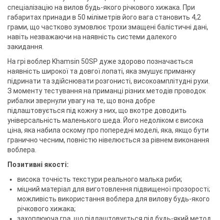
спеціалізацію на вилов будь-якого річкового хижака. При
габаритах принади в 50 міліметрів його вага становить 4,2
грами, що частково зумовлює трохи змащені балістичні дані,
навіть незважаючи на наявність системи далекого
закидання.
На грі воблер Khamsin 50SP дуже здорово позначається
наявність широкої та довгої лопаті, яка змушує приманку
підринати та здійснювати розгонисті, високоамплітудні рухи.
З моменту тестування на приманці різних методів проводок
рибалки звернули увагу на те, що вона добре
підлаштовується під кожну з них, що вкотре доводить
універсальність маленького шеда. Його недоліком є ​​висока
ціна, яка набила оскому про попередні моделі, яка, якщо бути
гранично чесним, повністю нівелюється за рівнем виконання
воблера.
Позитивні якості:
висока точність текстури реального малька риби;
міцний матеріал для виготовлення підвищеної прозорості;
можливість використання воблера для вилову будь-якого
річкового хижака;
захоплююча гра, що підлаштовується під будь-який метод