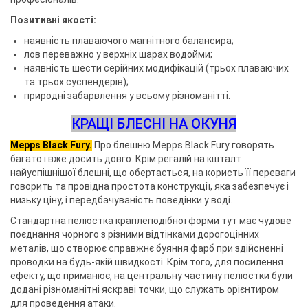
Позитивні якості:
наявність плаваючого магнітного балансира;
лов переважно у верхніх шарах водойми;
наявність шести серійних модифікацій (трьох плаваючих
та трьох суспендерів);
природні забарвлення у всьому різноманітті.
КРАЩІ БЛЕСНІ НА ОКУНЯ
Mepps Black Fury.
Про блешню Mepps Black Fury говорять
багато і вже досить довго. Крім регалій на кшталт
найуспішнішої блешні, що обертається, на користь її переваги
говорить та провідна простота конструкції, яка забезпечує і
низьку ціну, і передбачуваність поведінки у воді.
Стандартна пелюстка краплеподібної форми тут має чудове
поєднання чорного з різними відтінками дорогоцінних
металів, що створює справжнє буяння фарб при здійсненні
проводки на будь-якій швидкості. Крім того, для посилення
ефекту, що приманює, на центральну частину пелюстки були
додані різноманітні яскраві точки, що служать орієнтиром
для проведення атаки.