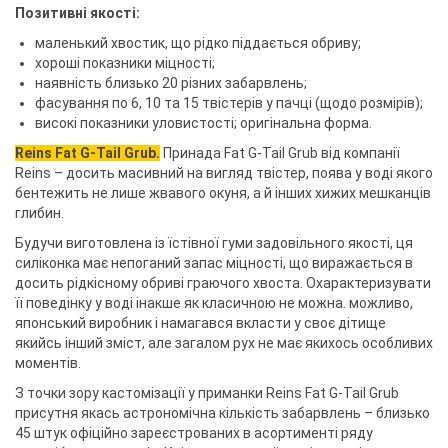
Позитивні якості:
маленький хвостик, що рідко піддається обриву;
хороші показники міцності;
наявність близько 20 різних забарвлень;
фасування по 6, 10 та 15 твістерів у пачці (щодо розмірів);
високі показники уловистості; оригінальна форма.
Reins Fat G-Tail Grub.
Принада Fat G-Tail Grub від компанії
Reins – досить масивний на вигляд твістер, поява у воді якого
бентежить не лише жвавого окуня, а й інших хижих мешканців
глибин.
Будучи виготовлена ​​із їстівної гуми задовільного якості, ця
силіконка має непоганий запас міцності, що виражається в
досить рідкісному обриві граючого хвоста. Охарактеризувати
її поведінку у воді інакше як класичною не можна. можливо,
японський виробник і намагався вкласти у своє дітище
якийсь інший зміст, але загалом рух не має якихось особливих
моментів.
З точки зору кастомізації у приманки Reins Fat G-Tail Grub
присутня якась астрономічна кількість забарвлень – близько
45 штук офіційно зареєстрованих в асортименті ряду