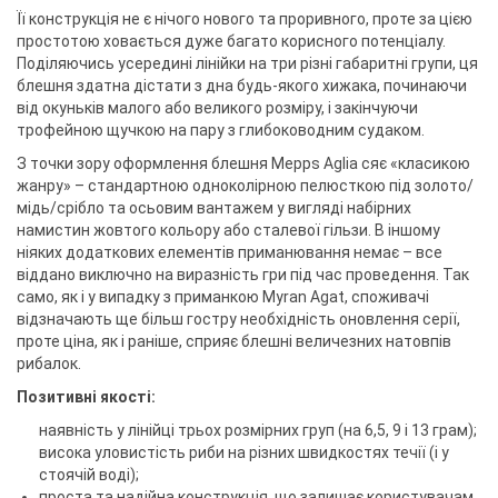
Її конструкція не є нічого нового та проривного, проте за цією
простотою ховається дуже багато корисного потенціалу.
Поділяючись усередині лінійки на три різні габаритні групи, ця
блешня здатна дістати з дна будь-якого хижака, починаючи
від окуньків малого або великого розміру, і закінчуючи
трофейною щучкою на пару з глибоководним судаком.
З точки зору оформлення блешня Mepps Aglia сяє «класикою
жанру» – стандартною одноколірною пелюсткою під золото/
мідь/срібло та осьовим вантажем у вигляді набірних
намистин жовтого кольору або сталевої гільзи. В іншому
ніяких додаткових елементів приманювання немає – все
віддано виключно на виразність гри під час проведення. Так
само, як і у випадку з приманкою Myran Agat, споживачі
відзначають ще більш гостру необхідність оновлення серії,
проте ціна, як і раніше, сприяє блешні величезних натовпів
рибалок.
Позитивні якості:
наявність у лінійці трьох розмірних груп (на 6,5, 9 і 13 грам);
висока уловистість риби на різних швидкостях течії (і у
стоячій воді);
проста та надійна конструкція, що залишає користувачам