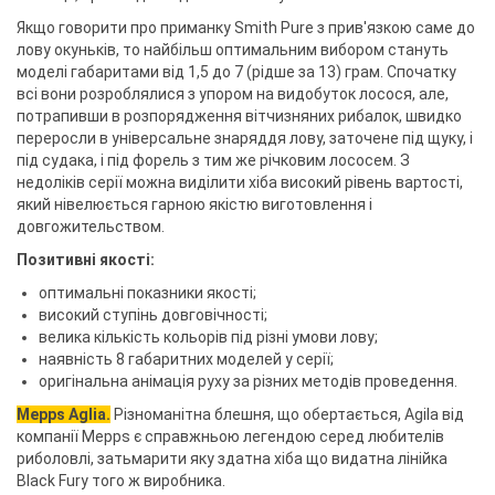
Якщо говорити про приманку Smith Pure з прив'язкою саме до
лову окуньків, то найбільш оптимальним вибором стануть
моделі габаритами від 1,5 до 7 (рідше за 13) грам. Спочатку
всі вони розроблялися з упором на видобуток лосося, але,
потрапивши в розпорядження вітчизняних рибалок, швидко
переросли в універсальне знаряддя лову, заточене під щуку, і
під судака, і під форель з тим же річковим лососем. З
недоліків серії можна виділити хіба високий рівень вартості,
який нівелюється гарною якістю виготовлення і
довгожительством.
Позитивні якості:
оптимальні показники якості;
високий ступінь довговічності;
велика кількість кольорів під різні умови лову;
наявність 8 габаритних моделей у серії;
оригінальна анімація руху за різних методів проведення.
Mepps Aglia.
Різноманітна блешня, що обертається, Agila від
компанії Mepps є справжньою легендою серед любителів
риболовлі, затьмарити яку здатна хіба що видатна лінійка
Black Fury того ж виробника.