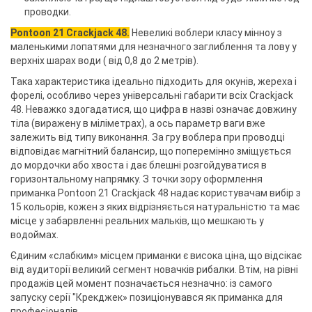
проводки.
Pontoon 21 Crackjack 48.
Невеликі воблери класу мінноу з
маленькими лопатями для незначного заглиблення та лову у
верхніх шарах води ( від 0,8 до 2 метрів).
Така характеристика ідеально підходить для окунів, жереха і
форелі, особливо через універсальні габарити всіх Crackjack
48. Неважко здогадатися, що цифра в назві означає довжину
тіла (виражену в міліметрах), а ось параметр ваги вже
залежить від типу виконання. За гру воблера при проводці
відповідає магнітний балансир, що поперемінно зміщується
до мордочки або хвоста і дає блешні розгойдуватися в
горизонтальному напрямку. З точки зору оформлення
приманка Pontoon 21 Crackjack 48 надає користувачам вибір з
15 кольорів, кожен з яких відрізняється натуральністю та має
місце у забарвленні реальних мальків, що мешкають у
водоймах.
Єдиним «слабким» місцем приманки є висока ціна, що відсікає
від аудиторії великий сегмент новачків рибалки. Втім, на рівні
продажів цей момент позначається незначно: із самого
запуску серії "Крекджек» позиціонувався як приманка для
професіоналів.