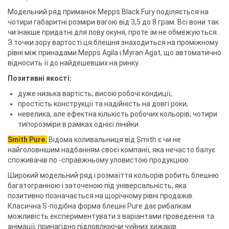
Модельний ряд приманок Mepps Black Fury поділяється на
чотири габаритні розміри вагою від 3,5 до 8 грам. Всі вони так
чи інакше придатні для лову окуня, проте їм не обмежуються.
З точки зору вартості ця блешня знаходиться на проміжному
рівні між принадами Mepps Agila і Myran Agat, що автоматично
відносить її до найдешевших на ринку.
Позитивні якості:
дуже низька вартість; високі робочі кондиції;
простість конструкції та надійність на довгі роки;
невелика, але ефектна кількість робочих кольорів; чотири
типорозміри в рамках однієї лінійки.
Smith Pure.
Відома коливальниця від Smith є чи не
найголовнішим надбанням своєї компанії, яка нечасто балує
споживачів по -справжньому уловистою продукцією.
Широкий модельний ряд і розмаїття кольорів робить блешню
багатогранною і заточеною під універсальність, яка
позитивно позначається на щорічному рівні продажів.
Класична S-подібна форма блешні Pure дає рибалкам
можливість експериментувати з варіантами проведення та
анімації, принагідно підловлюючи чуйних хижаків.