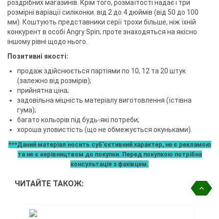
роздрібних магазинів. Крім того, розмаїтості надає і три
розмірні варіації силіконки. від 2 до 4 дюймів (від 50 до 100
мм). Коштують представники серії трохи більше, ніж їхній
конкурент в особі Angry Spin, проте знаходяться на якісно
іншому рівні щодо нього.
Позитивні якості:
продаж здійснюється партіями по 10, 12 та 20 штук
(залежно від розмірів);
прийнятна ціна;
задовільна міцність матеріалу виготовлення (їстівна
гума);
багато кольорів під будь-які потреби;
хороша уловистість (що не обмежується окуньками).
***Даний матеріал носить суб'єктивний характер, не є рекламою
та не є керівництвом до покупки. Перед покупкою потрібна
консультація з фахівцем.
ЧИТАЙТЕ ТАКОЖ: