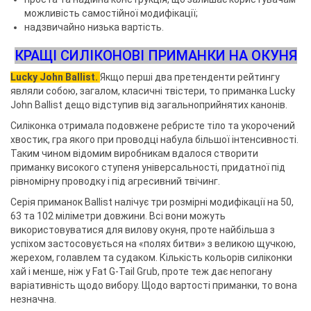
можливість самостійної модифікації;
надзвичайно низька вартість.
КРАЩІ СИЛІКОНОВІ ПРИМАНКИ НА ОКУНЯ
Lucky John Ballist.
Якщо перші два претенденти рейтингу
являли собою, загалом, класичні твістери, то приманка Lucky
John Ballist дещо відступив від загальноприйнятих канонів.
Силіконка отримала подовжене ребристе тіло та укорочений
хвостик, гра якого при проводці набула більшої інтенсивності.
Таким чином відомим виробникам вдалося створити
приманку високого ступеня універсальності, придатної під
рівномірну проводку і під агресивний твічинг.
Серія приманок Ballist налічує три розмірні модифікації на 50,
63 та 102 міліметри довжини. Всі вони можуть
використовуватися для вилову окуня, проте найбільша з
успіхом застосовується на «полях битви» з великою щучкою,
жерехом, голавлем та судаком. Кількість кольорів силіконки
хай і менше, ніж у Fat G-Tail Grub, проте теж дає непогану
варіативність щодо вибору. Щодо вартості приманки, то вона
незначна.