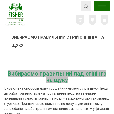
ВИБИРАЄМО ПРАВИЛЬНИЙ СТРІЙ СПІНІНГА НА
ЩУКУ
Вибираємо правильний лад спінінга
на щуку
Існує кілька способів лову трофейних екземплярів щуки. Іноді
ця риба трапляється на постачання, іноді на звичайну
поплавцеву снасть і живця, і іноді — за допомогою так званих
«гуртків». Принциповою відмінністю лову щуки спінінгом у
занедбаність, або тролінгом від вище зазначених — у фіксації
приманки.