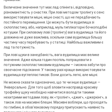
Величезне значення тут має лад спінінга і, відповідно,
різноманітність у снастях. При лові методом тролінгу є сенс
використовувати міцні, міцні снасті, що не передбачають
постійного переміщення. Це можуть бути вудилища зі
склопластику, або, наприклад, мультиплікаторні бочкоподібні
котушки. При силовому лові (тролінгу) вага вудилища та його
довжина не дуже важлива, оскільки самі вудилища більшу
частину часу перебувають у статиці. Найбільш важливим є
лад та потужність.
При лові щуки в занедбаність, вага вудилища має велике
значення. Адже кілька годин поспіль попрацювати з
потужним склопластиковим вудлищем — і можна забути про
своєчасне підсікання. У такому разі краще використовувати
вудилища вуглепластикові. Вони досить легкі, але міцні.
Не можна сказати однозначно, що те чи інше вудилище —
Універсально. Для того щоб зловити насправді красиву
трофейну щуку необхідно навчитися володіти такими
нехитрими методами лову, як «тролінг», «джиг», «джеркінг», а
також лов на масивні блешні. Масивні воблери, що проходять
по глибині, в обов'язковому порядку припускають наявність