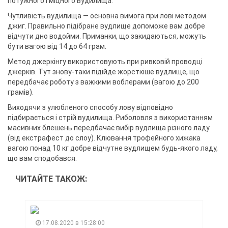
потужного і міцного вудилища.
Чутливість вудилища — основна вимога при лові методом
джиг. Правильно підібране вудлище допоможе вам добре
відчути дно водойми. Приманки, що закидаються, можуть
бути вагою від 14 до 64 грам.
Метод джеркінгу використовують при ривковій проводці
джерків. Тут знову-таки підійде жорсткіше вудлище, що
передбачає роботу з важкими воблерами (вагою до 200
грамів).
Виходячи з улюбленого способу лову відповідно
підбирається і стрій вудилища. Риболовля з використанням
масивних блешень передбачає вибір вудлища різного ладу
(від екстрафест до слоу). Клювання трофейного хижака
вагою понад 10 кг добре відчутне вудлищем будь-якого ладу,
що вам сподобався.
ЧИТАЙТЕ ТАКОЖ:
17.08.2020 в 15:28:00