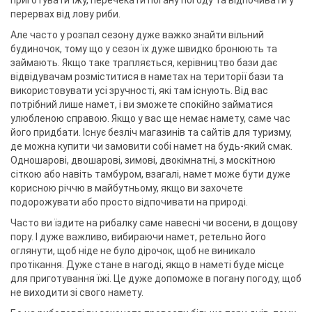
приготувати їжу, перечекати погану погоду та відпочивати у
перервах від лову риби.
Але часто у розпал сезону дуже важко знайти вільний
будиночок, тому що у сезон їх дуже швидко бронюють та
займають. Якщо таке трапляється, керівництво бази дає
відвідувачам розміститися в наметах на території бази та
використовувати усі зручності, які там існують. Від вас
потрібний лише намет, і ви зможете спокійно займатися
улюбленою справою. Якщо у вас ще немає намету, саме час
його придбати. Існує безліч магазинів та сайтів для туризму,
де можна купити чи замовити собі намет на будь-який смак.
Одношарові, двошарові, зимові, двокімнатні, з москітною
сіткою або навіть тамбуром, взагалі, намет може бути дуже
корисною річчю в майбутньому, якщо ви захочете
подорожувати або просто відпочивати на природі.
Часто ви їздите на рибалку саме навесні чи восени, в дощову
пору. І дуже важливо, вибираючи намет, ретельно його
оглянути, щоб ніде не було дірочок, щоб не виникало
протікання. Дуже стане в нагоді, якщо в наметі буде місце
для приготування їжі. Це дуже допоможе в погану погоду, щоб
не виходити зі свого намету.