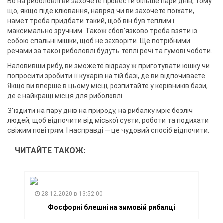
Бо на риболовлі ви захочете провести більше пари днів, тому
що, якщо піде клювання, навряд чи ви захочете поїхати,
намет треба придбати такий, щоб він був теплим і
максимально зручним. Також обов'язково треба взяти із
собою спальні мішки, щоб не захворіти. Ще потрібними
речами за такої риболовлі будуть теплі речі та гумові чоботи.
Наловивши рибу, ви зможете відразу ж приготувати юшку чи
попросити зробити її кухарів на тій базі, де ви відпочиваєте.
Якщо ви вперше в цьому місці, розпитайте у керівників бази,
де є найкращі місця для риболовлі.
З'їздити на пару днів на природу, на рибалку мріє безліч
людей, щоб відпочити від міської суєти, роботи та подихати
свіжим повітрям. І насправді — це чудовий спосіб відпочити.
ЧИТАЙТЕ ТАКОЖ:
28.12.2020 в 13:52:00
Фосфорні блешні на зимовій рибалці