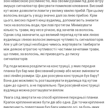
зоні невисокою рослинністю, яка своїми рухами під дією вітру
змушує сигналізатор фіксувати помилкові клювання. Високий
кут може дозволити ловити у велику хвилю прибій. При цьому
волосінь входить у воду значно далі за лінію прибою. Крім
цього, високо підняті кінці вудилищ, допомагають знизити
тиск на волосінь води, при лові протягом. Мінімізувати
кількість трави, яку несе річкою, від зачепів за волосінь.
Однак слід зазначити, що великий перепад кутів між лінією
вудилища і лінією волосіні зменшує чутливість сигналізаторів.
Але у цій ситуації необхідно чимось жертвувати. І вибирати
між деякою втратою чутливості і частими зачепами трави,
що пливе, за волосінь, які призводять до писку
сигналізаторів.
Рід поди можна розділити на конструкції, у яких передня
планка буз бар має фіксований розмір або може змінювати
свої лінійні розміри. Що дає розсувна конструкція буз бару?
Вона дає можливість розташовувати вудилища під кутом
один до одного, а не паралельно. При розсувній конструкції
вудлища можна розташувати віялом.
Увага слід звертати на спосіб кріплення передньої планки.
Крапок кріплення може бути дві або одна. Дві точки кріплення
виключають повертання буз бару навколо осі, за будь-яких