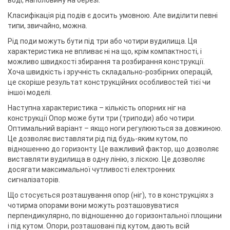
воді, наполовину на березі.
Класифікація рід подів є досить умовною. Але виділити певні
типи, звичайно, можна.
Рід поди можуть бути під три або чотири вудилища. Ця
характеристика не впливає ні на що, крім компактності, і
можливо швидкості збирання та розбирання конструкції.
Хоча швидкість і зручність складально-розбірних операцій,
це скоріше результат конструкційних особливостей тієї чи
іншої моделі.
Наступна характеристика – кількість опорних ніг на
конструкції Опор може бути три (триподи) або чотири.
Оптимальний варіант – якщо ноги регулюються за довжиною.
Це дозволяє виставляти рід під будь-яким кутом, по
відношенню до горизонту. Це важливий фактор, що дозволяє
виставляти вудилища в одну лінію, з ліскою. Це дозволяє
досягати максимальної чутливості електронних
сигналізаторів.
Що стосується розташування опор (ніг), то в конструкціях з
чотирма опорами вони можуть розташовуватися
перпендикулярно, по відношенню до горизонтальної площини
і під кутом. Опори, розташовані під кутом, дають всій