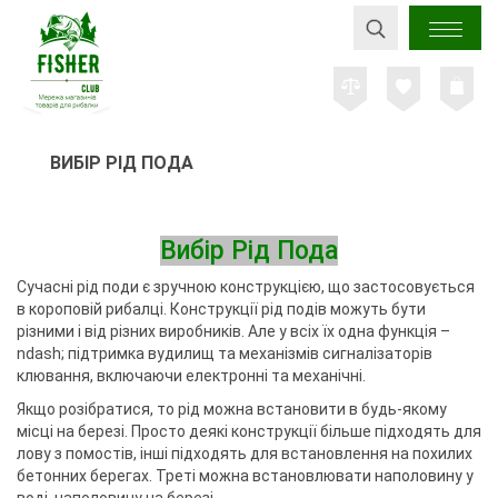
ВИБІР РІД ПОДА
Вибір Рід Пода
Сучасні рід поди є зручною конструкцією, що застосовується
в короповій рибалці. Конструкції рід подів можуть бути
різними і від різних виробників. Але у всіх їх одна функція –
ndash; підтримка вудилищ та механізмів сигналізаторів
клювання, включаючи електронні та механічні.
Якщо розібратися, то рід можна встановити в будь-якому
місці на березі. Просто деякі конструкції більше підходять для
лову з помостів, інші підходять для встановлення на похилих
бетонних берегах. Треті можна встановлювати наполовину у