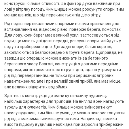
конструкції більше стійкості. Це фактор дуже важливий при
лові у вітряну погоду. Чим ширше можна розсунути опори, тим
менше шансів, що рід перекинеться під дією вітру.
Рід поди з вертикальними опорними ногами призначені для
встановлення на, відносно рівної поверхні берега, помостах.
Для лову, коли берег має великий ухил, застосовуються рід
поди, що мають дві довгі передні, розсувні опори, які йдуть у
воду та прибережне дно. Дві задні опори, більш короткі,
закріплюються безпосередньо в грунті берега. Щоправда, не
завжди цю операцію можна виконати із-за бетонного
берегового укосу. Взагалі, конструкції з довгими передніми
опорами, які встромляються в грунт дна, здатні утримувати
рід під перевертанням, не тільки при серйозних вітрових
навантаженнях, але і при великій хвилі прибій, яка має місце,
але великих відкритих водоймах.
Здатність конструкції до зміни кута нахилу вудилищ,
найбільш характерна для триподів. На вигляд вони нагадують
турель для кулеметів. Чим більше можна змінювати кут
нахилу вудилищ, тим більше умов, де можна використовувати
рід під, з максимальними зручностями. Наприклад, велика
висота підйому вудилищ необхідна при зарослій прибережній