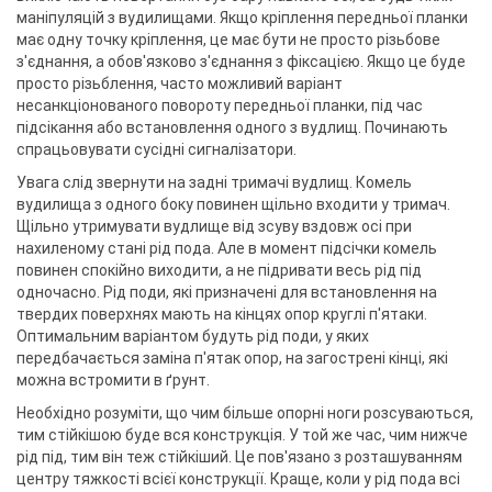
маніпуляцій з вудилищами. Якщо кріплення передньої планки
має одну точку кріплення, це має бути не просто різьбове
з'єднання, а обов'язково з'єднання з фіксацією. Якщо це буде
просто різьблення, часто можливий варіант
несанкціонованого повороту передньої планки, під час
підсікання або встановлення одного з вудлищ. Починають
спрацьовувати сусідні сигналізатори.
Увага слід звернути на задні тримачі вудлищ. Комель
вудилища з одного боку повинен щільно входити у тримач.
Щільно утримувати вудлище від зсуву вздовж осі при
нахиленому стані рід пода. Але в момент підсічки комель
повинен спокійно виходити, а не підривати весь рід під
одночасно. Рід поди, які призначені для встановлення на
твердих поверхнях мають на кінцях опор круглі п'ятаки.
Оптимальним варіантом будуть рід поди, у яких
передбачається заміна п'ятак опор, на загострені кінці, які
можна встромити в ґрунт.
Необхідно розуміти, що чим більше опорні ноги розсуваються,
тим стійкішою буде вся конструкція. У той же час, чим нижче
рід під, тим він теж стійкіший. Це пов'язано з розташуванням
центру тяжкості всієї конструкції. Краще, коли у рід пода всі