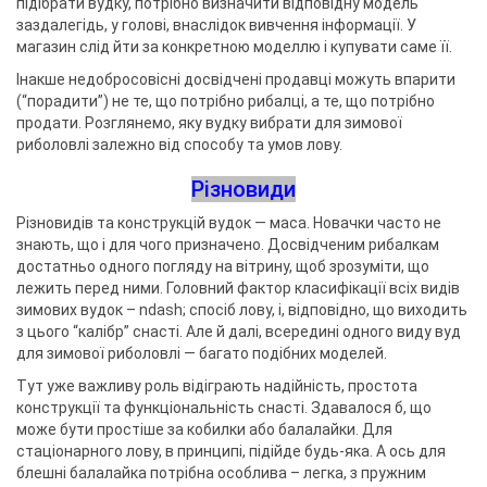
підібрати вудку, потрібно визначити відповідну модель
заздалегідь, у голові, внаслідок вивчення інформації. У
магазин слід йти за конкретною моделлю і купувати саме її.
Інакше недобросовісні досвідчені продавці можуть впарити
(“порадити”) не те, що потрібно рибалці, а те, що потрібно
продати. Розглянемо, яку вудку вибрати для зимової
риболовлі залежно від способу та умов лову.
Різновиди
Різновидів та конструкцій вудок — маса. Новачки часто не
знають, що і для чого призначено. Досвідченим рибалкам
достатньо одного погляду на вітрину, щоб зрозуміти, що
лежить перед ними. Головний фактор класифікації всіх видів
зимових вудок – ndash; спосіб лову, і, відповідно, що виходить
з цього “калібр” снасті. Але й далі, всередині одного виду вуд
для зимової риболовлі — багато подібних моделей.
Тут уже важливу роль відіграють надійність, простота
конструкції та функціональність снасті. Здавалося б, що
може бути простіше за кобилки або балалайки. Для
стаціонарного лову, в принципі, підійде будь-яка. А ось для
блешні балалайка потрібна особлива – легка, з пружним