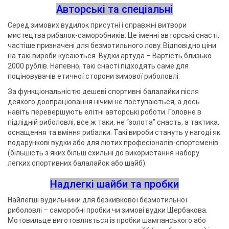
Авторські та спеціальні
Серед зимових вудилок присутні і справжні витвори
мистецтва рибалок-саморобників. Це іменні авторські снасті,
частіше призначені для безмотильного лову. Відповідно ціни
на такі вироби кусаються. Вудки артуда – Вартість близько
2000 рублів. Напевно, такі снасті підходять саме для
поціновувачів етичної сторони зимової риболовлі.
За функціональністю дешеві спортивні балалайки після
деякого доопрацювання нічим не поступаються, а десь
навіть перевершують елітні авторські роботи. Головне в
підлідній риболовлі, все ж таки, не “золота” снасть, а тактика,
оснащення та вміння рибалки. Такі вироби стануть у нагоді як
подарункові вудки або для лютих професіоналів-спортсменів
(більшість з яких більш схильні до використання набору
легких спортивних балалайок або шайб).
Надлегкі шайби та пробки
Найлегші вудильники для безкивкової безмотильної
риболовлі – саморобні пробки чи зимові вудки Щербакова.
Мотовильце виготовляється із пробки шампанського або