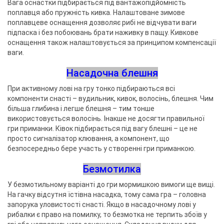
Вага оснастки підбирається під вантажопідйомність
поплавця або пружність кивка. Налаштоване зимове
поплавцеве оснащення дозволяє рибі не відчувати ваги
підпаска і без побоювань брати наживку в пащу. Кивкове
оснащення також налаштовується за принципом компенсації
ваги.
Насадочна блешня
При активному лові на гру тонко підбираються всі
компоненти снасті – вудильник, кивок, волосінь, блешня. Чим
більша глибина і легше блешня – тим тонше
використовується волосінь. Інакше не досягти правильної
гри приманки. Ківок підбирається під вагу блешні – це не
просто сигналізатор клювання, а компонент, що
безпосередньо бере участь у створенні гри приманкою.
Безмотилка
У безмотильному варіанті до гри мормишкою вимоги ще вищі.
На гачку відсутня їстівна насадка, тому сама гра – головна
запорука уловистості снасті. Якщо в насадочному лові у
рибалки є право на помилку, то безмотка не терпить збоїв у