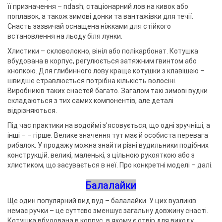
її призначення – ndash; стаціонарний лов на кивок або
поплавок, а також зимові донки та вантажівки для течії.
Снасть зазвичай оснащена ніжками для стійкого
встановлення на льоду біля лунки.
Хлистики – скловолокно, вініл або полікарбонат. Котушка
вбудована в корпус, регулюється затяжним гвинтом або
кнопкою. Для глибинного лову краще котушки з клавішею –
швидше стравлюється потрібна кількість волосіні.
Виробників таких снастей багато. Загалом такі зимові вудки
складаються з тих самих компонентів, але деталі
відрізняються.
Під час практики на водоймі з'ясовується, що одні зручніші, а
інші – – гірше. Велике значення тут має й особиста перевага
рибалок. У продажу можна знайти різні вудильники подібних
конструкцій. великі, маленькі, з цільною рукояткою або з
хлистиком, що засувається в неї. Про конкретні моделі – далі.
Балалайки
Ще один популярний вид вуд – балалайки. У цих вузликів
немає ручки – це суттєво зменшує загальну довжину снасті.
Котушка вбудована в корпус, в якому є отвір для виходу