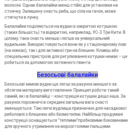
волосіні. Однак балалайки менш стійкі для установки на
стоячку. Залишену снасть риба, що сіла на гачок, може
стягнути в лунку.
Балалайки поділяються на вудки із закритою котушкою
(таких більшість) та відкритою, наприклад, УС-3 Три Кити. В
цілому, така снасть менша і легша за універсальний
вудильник. Використовуються вони як у стаціонарному лові
(на ніжках), так і для активної гри на блешню. Клавіш або
спеціальних пристроїв для регулювання котушки немає – це
робиться за допомогою затяжного гвинта.
Безосьові балалайки
Безосьові зимові вудки ще легші за рахунок меншого за
обсягом матеріалу виготовлення. Принцип роботи такий
самий, як і в балалайці – конструкція котушки дещо інша. За
рахунок порожнечі в середині загальна вага снасті
зменшується. Такі легкі вудлища призначені для насадкової
риболовлі з блешнею або безмотилки. Найбільш продумані
конструкції оснащуються “теплими”пробковими боковинами
для зручного утримання на морозі голими пальцями.