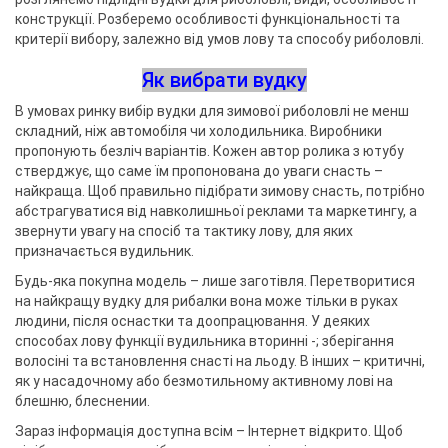
конструкції. Розберемо особливості функціональності та
критерії вибору, залежно від умов лову та способу риболовлі.
Як вибрати вудку
В умовах ринку вибір вудки для зимової риболовлі не менш
складний, ніж автомобіля чи холодильника. Виробники
пропонують безліч варіантів. Кожен автор ролика з ютубу
стверджує, що саме їм пропонована до уваги снасть –
найкраща. Щоб правильно підібрати зимову снасть, потрібно
абстрагуватися від навколишньої реклами та маркетингу, а
звернути увагу на спосіб та тактику лову, для яких
призначається вудильник.
Будь-яка покупна модель – лише заготівля. Перетворитися
на найкращу вудку для рибалки вона може тільки в руках
людини, після оснастки та доопрацювання. У деяких
способах лову функції вудильника вторинні -; зберігання
волосіні та встановлення снасті на льоду. В інших – критичні,
як у насадочному або безмотильному активному лові на
блешню, блеснении.
Зараз інформація доступна всім – Інтернет відкрито. Щоб