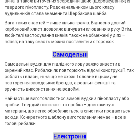
вина, а також виточених зсередини шайб (щербакування) із
твердого пінопласту. Родоначальником цього класу
вудильників стала знаменита Щербакова шайба.
Вага таких снастей – лише кілька грамів. Відносно довгий
карбоновий хлист дозволяє відчувати клювання в руку. Втім,
любителі застосування кивків також не обмежені у діях –
ndash; на таку снасть можна поставити й сторожок.
Самодельні
Самодельні вудки для підлідного лову важко вивести в
окремий клас. Рибалки як повторюють відомі конструкції, так
роблять і власні, ні на що не схожі. Головне в цьому не
повторення заводських брендів, а реальні функції та
зручність використання на водоймі.
Найчастіше виготовляються зимові вудки з пінопласту або
пробки. Твердий пінопласт та пробка – довгоживучі
матеріали, що легко обробляються, а хлистики продаються
всюди. Конкретного шаблону виготовлення немає – все в
голові рибалки.
Електронні