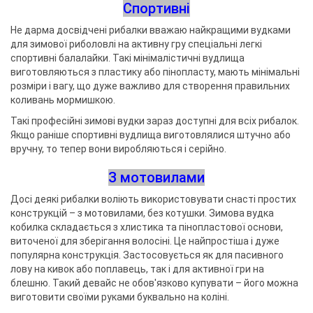
Спортивні
Не дарма досвідчені рибалки вважаю найкращими вудками
для зимової риболовлі на активну гру спеціальні легкі
спортивні балалайки. Такі мінімалістичні вудлища
виготовляються з пластику або пінопласту, мають мінімальні
розміри і вагу, що дуже важливо для створення правильних
коливань мормишкою.
Такі професійні зимові вудки зараз доступні для всіх рибалок.
Якщо раніше спортивні вудлища виготовлялися штучно або
вручну, то тепер вони виробляються і серійно.
З мотовилами
Досі деякі рибалки воліють використовувати снасті простих
конструкцій – з мотовилами, без котушки. Зимова вудка
кобилка складається з хлистика та пінопластової основи,
виточеної для зберігання волосіні. Це найпростіша і дуже
популярна конструкція. Застосовується як для пасивного
лову на кивок або поплавець, так і для активної гри на
блешню. Такий девайс не обов'язково купувати – його можна
виготовити своїми руками буквально на коліні.