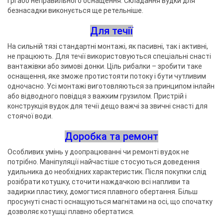
грі або неправильного оснащення. Складання вудки для
безнасадки виконується ще ретельніше.
Для течії
На сильній тязі стандартні монтажі, як пасивні, так і активні,
не працюють. Для течії використовуються спеціальні снасті
вантажівки або зимові донки. Ціль рибалки – зробити таке
оснащення, яке зможе протистояти потоку і бути чутливим
одночасно. Усі монтажі виготовляються за принципом інлайн
або відводного повідця з важким грузилом. Пристрій і
конструкція вудок для течії дещо важчі за звичні снасті для
стоячої води.
Доробка та ремонт
Особливих умінь у доопрацюванні чи ремонті вудок не
потрібно. Маніпуляції найчастіше стосуються доведення
удильника до необхідних характеристик. Після покупки слід
розібрати котушку, сточити наждачкою всі напливи та
задирки пластику, домогтися плавного обертання. Більш
просунуті снасті оснащуються магнітами на осі, що спочатку
дозволяє котушці плавно обертатися.