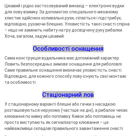
Цікавий і рідко застосовуваний винахід – електронні вудки
для лову взимку. За допомогою спеціального механізму
хлистик здійснює коливальні рухи, сіпається і підстрибує,
відповідно, рухаючи блешню. Уловистість такої снасті спірна
– ніщо не замінить набиту на гру досвідчену руку рибалки.
Хоча, загалом, задум цікавий.
Особливості оснащення
Сама конструкція вудильника має допоміжний характер.
Ловить безпосередньо зимове оснащення для риболовлі.
Саме правильне оснащення визначає уловистість снасті.
Відповідно, для кожного способу лову існують свої монтажі
та особливості.
Стаціонарний лов
У стаціонарному варіанті блешні або гачки з насадкою
розташовуються нерухомо (частіше на дні), а рибалок чекає
клювання по кивку або поплавку. Кивок або поплавець не
просто виступають як сигналізатор клювання – це
найважливіші складові правильного завантаження снасті.