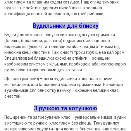
хлистиком та плавним ходом котушки. Наш огляд зимових
вудок – не рейтинг дорогих виробників, а реальна
класифікація снастей залежно від потреб рибалки.
Вудильники для блиску
Вудки для зимового лову на хижака під штучні приманки
(блешні, балансири, раттліни) відрізняються відносно
великою котушкою та тюльпаном або кільцем з тичком під
кивок на кінці хлистика. Такі снасті трохи грубіше за калібром.
Спеціалізовані блешнілки схожі на спінінги – оснащені
карбоновим хлистом з кільцями, пробковою або неопреновою
рукояткою та кріпленнями для котушки.
Ще один різновид – легкі вудильники з пінопластовими
мотовилами, для блиснення малими приманками. Різновиди
вудильників для блискітку взимку – окремий великий клас
снастей.
З ручкою та котушкою
Поширений та затребуваний клас – універсальні зимові вудки
з котушкою та ручкою, хлистиком без кілець. Таку вудилку
можна використовувати і для легкого блиснення, але основне