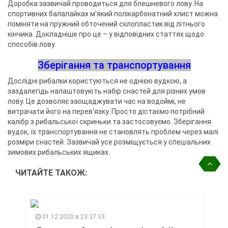
Доробка зазвичай проводиться для блешневого лову. На
спортивних балалайках м'який полікарбонатний хлист можна
поміняти на пружний обточений склопластик від літнього
кінчика. Докладніше про це – у відповідних статтях щодо
способів лову.
Зберігання та транспортування
Дослідні рибалки користуються не однією вудкою, а
заздалегідь налаштовують набір снастей для різних умов
лову. Це дозволяє заощаджувати час на водоймі, не
витрачати його на перев'язку. Просто дістаємо потрібний
калібр з рибальської скриньки та застосовуємо. Зберігання
вудок, їх транспортування не становлять проблем через малі
розміри снастей. Зазвичай усе розміщується у спеціальних
зимових рибальських ящиках.
ЧИТАЙТЕ ТАКОЖ:
01.12.2020 в 23:37:33